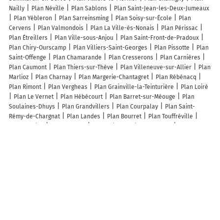
Nailly
Plan Néville
Plan Sablons
Plan Saint-Jean-les-Deux-Jumeaux
Plan Yébleron
Plan Sarreinsming
Plan Soisy-sur-École
Plan
Cervens
Plan Valmondois
Plan La Ville-ès-Nonais
Plan Périssac
Plan Étreillers
Plan Ville-sous-Anjou
Plan Saint-Front-de-Pradoux
Plan Chiry-Ourscamp
Plan Villiers-Saint-Georges
Plan Pissotte
Plan
Saint-Offenge
Plan Chamarande
Plan Cresserons
Plan Carnières
Plan Caumont
Plan Thiers-sur-Thève
Plan Villeneuve-sur-Allier
Plan
Marlioz
Plan Charnay
Plan Margerie-Chantagret
Plan Rébénacq
Plan Rimont
Plan Vergheas
Plan Grainville-la-Teinturière
Plan Loiré
Plan Le Vernet
Plan Hébécourt
Plan Barret-sur-Méouge
Plan
Soulaines-Dhuys
Plan Grandvillers
Plan Courpalay
Plan Saint-
Rémy-de-Chargnat
Plan Landes
Plan Bourret
Plan Touffréville
Plan Preuilly
Plan Vaufrey
Plan Saint-Sulpice-de-Ruffec
Plan Bû
Lieux à découvrir à Roeux
Commerçants de Roeux
Pascal Ms Transport
Sca Union De La Scarpe
Parenthèse Paysage
Docteur Chauffage
Mairie - Roeux
Pharmacie du
Lac Bleu
Artois Gaz SARL
Agence Postale Communale
Soins et
Energies
Color'Style
Vautrain Christine
Maxime Tomezak
Les Boîtes
à Gâteaux
Église
Cimetière
Cimetière Militaire de Roeux
Crump
Trench British Cemetery
Brown's Copse Cemetery
Roeux Communal
Cemetery
Gare de Roeux
ChargePoint
ChargePoint
Stade Municipal