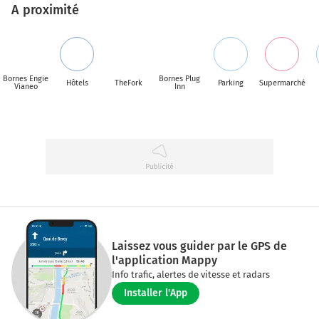
A proximité
Bornes Engie
Bornes Plug
Hôtels
TheFork
Parking
Supermarché
Vianeo
Inn
Laissez vous guider par le GPS de
l'application Mappy
Info trafic, alertes de vitesse et radars
Installer l'App