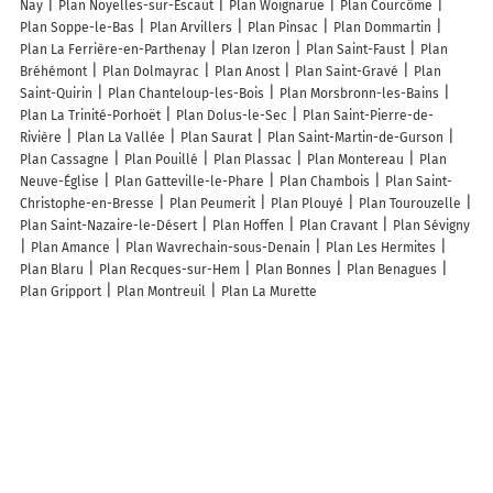
Nay
Plan Noyelles-sur-Escaut
Plan Woignarue
Plan Courcôme
Plan Soppe-le-Bas
Plan Arvillers
Plan Pinsac
Plan Dommartin
Plan La Ferrière-en-Parthenay
Plan Izeron
Plan Saint-Faust
Plan
Bréhémont
Plan Dolmayrac
Plan Anost
Plan Saint-Gravé
Plan
Saint-Quirin
Plan Chanteloup-les-Bois
Plan Morsbronn-les-Bains
Plan La Trinité-Porhoët
Plan Dolus-le-Sec
Plan Saint-Pierre-de-
Rivière
Plan La Vallée
Plan Saurat
Plan Saint-Martin-de-Gurson
Plan Cassagne
Plan Pouillé
Plan Plassac
Plan Montereau
Plan
Neuve-Église
Plan Gatteville-le-Phare
Plan Chambois
Plan Saint-
Christophe-en-Bresse
Plan Peumerit
Plan Plouyé
Plan Tourouzelle
Plan Saint-Nazaire-le-Désert
Plan Hoffen
Plan Cravant
Plan Sévigny
Plan Amance
Plan Wavrechain-sous-Denain
Plan Les Hermites
Plan Blaru
Plan Recques-sur-Hem
Plan Bonnes
Plan Benagues
Plan Gripport
Plan Montreuil
Plan La Murette
Lieux à découvrir à Meyrannes
Commerçants de Meyrannes
Peinture Brawanski Pere Et Fils
Pompes
Funèbres Cévénoles
Serre Daniel
Agence Web as Promised
Accès
Pour Tous
Audrey Jaume - AJ - Ostéopathe pour animaux
Bigmat
Dam'Charly Couture
Mairie - Meyrannes
Point Service
Ecole Primaire
Laupie
Entreprise Benoni
Dussaud Alexandre
Estruch Cyril
Église
Cimetière De Meyrannes
Église Notre-Dame de Meyrannes
Église De
Meyrannes
Embarcadere/Debarcadere (Ceze) de Meyrannes
Plateau