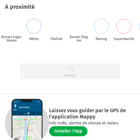
A proximité
Bornes Engie
Bornes Plug
Hôtels
TheFork
Parking
Supermarché
Vianeo
Inn
Laissez vous guider par le GPS de
l'application Mappy
Info trafic, alertes de vitesse et radars
Installer l'App