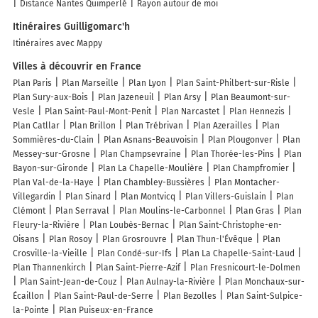
Distance Nantes Quimperlé
Rayon autour de moi
Itinéraires Guilligomarc'h
Itinéraires avec Mappy
Villes à découvrir en France
Plan Paris
Plan Marseille
Plan Lyon
Plan Saint-Philbert-sur-Risle
Plan Sury-aux-Bois
Plan Jazeneuil
Plan Arsy
Plan Beaumont-sur-
Vesle
Plan Saint-Paul-Mont-Penit
Plan Narcastet
Plan Hennezis
Plan Catllar
Plan Brillon
Plan Trébrivan
Plan Azerailles
Plan
Sommières-du-Clain
Plan Asnans-Beauvoisin
Plan Plougonver
Plan
Messey-sur-Grosne
Plan Champsevraine
Plan Thorée-les-Pins
Plan
Bayon-sur-Gironde
Plan La Chapelle-Moulière
Plan Champfromier
Plan Val-de-la-Haye
Plan Chambley-Bussières
Plan Montacher-
Villegardin
Plan Sinard
Plan Montvicq
Plan Villers-Guislain
Plan
Clémont
Plan Serraval
Plan Moulins-le-Carbonnel
Plan Gras
Plan
Fleury-la-Rivière
Plan Loubès-Bernac
Plan Saint-Christophe-en-
Oisans
Plan Rosoy
Plan Grosrouvre
Plan Thun-l'Évêque
Plan
Crosville-la-Vieille
Plan Condé-sur-Ifs
Plan La Chapelle-Saint-Laud
Plan Thannenkirch
Plan Saint-Pierre-Azif
Plan Fresnicourt-le-Dolmen
Plan Saint-Jean-de-Couz
Plan Aulnay-la-Rivière
Plan Monchaux-sur-
Écaillon
Plan Saint-Paul-de-Serre
Plan Bezolles
Plan Saint-Sulpice-
la-Pointe
Plan Puiseux-en-France