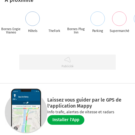
Bornes Engie
Bornes Plug
Hôtels
TheFork
Parking
Supermarché
Vianeo
Inn
Laissez vous guider par le GPS de
l'application Mappy
Info trafic, alertes de vitesse et radars
Installer l'App