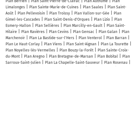
Plan Berrien
Plan Saint-Pierre-de-Clairac
Plan Authume
Plan
Limalonges
Plan Sainte-Marie-de-Cuines
Plan Saales
Plan Saint-
Août
Plan Pellevoisin
Plan Troissy
Plan Vallon-sur-Gée
Plan
Gimel-les-Cascades
Plan Saint-Denis-d'Orques
Plan Lizio
Plan
Esmery-Hallon
Plan Sellières
Plan Marcilly-en-Gault
Plan Saint-
Hilaire
Plan Ravières
Plan Cevins
Plan Gensac
Plan Galan
Plan
Marchenoir
Plan La Bastide-sur-l'Hers
Plan Venterol
Plan Barran
Plan Le Haut-Corlay
Plan Viens
Plan Saint-Aignan
Plan La Tourette
Plan Noyelles-lès-Vermelles
Plan Bouzy-la-Forêt
Plan Sainte-Croix-
du-Mont
Plan Aregno
Plan Bretagne-de-Marsan
Plan Bobital
Plan
Sarroux-Saint-Julien
Plan La Chapelle-Saint-Sauveur
Plan Rosenau
Plan Vimory
Plan Saint-Bauzille-de-la-Sylve
Plan Pléboulle
Plan
Val-Sonnette
Plan Montigny-Lengrain
Plan Saint-Marcel
Plan
Varenne-Saint-Germain
Plan Arcy-Sainte-Restitue
Plan Saint-
Germain-le-Gaillard
Plan Biville-la-Rivière
Plan Saint-Paul-lès-
Durance
Lieux à découvrir à Fontaine-les-Grès
Commerçants de Fontaine-les-Grès
La Main Verte
Juris Diagnostics
Immobiliers Aube
Maya Casa Clean
MLKO Design
a Vos Bouteilles
Atelier By Mo2
Halte Pizza
Taxi Aurel
Slima SAS
Mairie - Fontaine-
les-Grès
Sas Larbaletier Michel
Larbaletier SA
Pharmacie Foulon
Chatignoux SA
Auto Ecole de Fontaine
Candy Au Pays De Fleurs
Erick