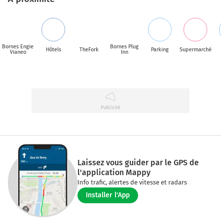
Bornes Engie
Bornes Plug
Hôtels
TheFork
Parking
Supermarché
Vianeo
Inn
Laissez vous guider par le GPS de
l'application Mappy
Info trafic, alertes de vitesse et radars
Installer l'App