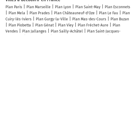
Plan Paris
Plan Marseille
Plan Lyon
Plan Saint-May
Plan Esconnets
Plan Mela
Plan Prades
Plan Châteauneuf-d'Oze
Plan Le Fau
Plan
Cuiry-lès-Iviers
Plan Gurgy-la-Ville
Plan Mas-des-Cours
Plan Buzan
Plan Piobetta
Plan Génat
Plan Viey
Plan Fréchet-Aure
Plan
Vendes
Plan Jallanges
Plan Sailly-Achâtel
Plan Saint-Jacques-
d'Atticieux
Plan Méharin
Plan Saint-Georges-Blancaneix
Plan Poudis
Plan Hautevelle
Plan Cropus
Plan Sorbey
Plan Hodenc-l'Évêque
Plan Lemmes
Plan Lahitte
Plan Clamecy
Plan Villers-sous-Ailly
Plan Vincly
Plan Jésonville
Plan Saint-Germain-lès-Senailly
Plan La
Tâche
Plan Courcelles
Plan Ivory
Plan Saint-Victor-sur-Arlanc
Plan Vernancourt
Plan Pommerol
Plan Orve
Plan Lescuns
Plan
Chazelles-sur-Albe
Plan Bellerive-sur-Allier
Plan Noyal-Pontivy
Plan Frontenex
Plan Albitreccia
Plan Beaucens
Plan Chélieu
Plan
Passavant-en-Argonne
Lieux à découvrir à Saint-Christophe-Dodinicourt
Mairie - Saint-Christophe-Dodinicourt
Église Saint-Christophe
Cimetière De Saint-Christophe-Dodinicourt
Court de Tennis
Societe de
Chasse de Saint Christophe
Aube ULM Services Ecole Des Lacs
A découvrir autour de Saint-Christophe-Dodinicourt
Rotrate
Beauvoir
La Giberie
L'Étape