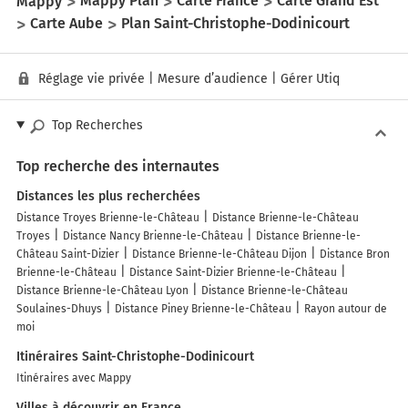
Mappy
Mappy Plan
Carte France
Carte Grand Est
Carte Aube
Plan Saint-Christophe-Dodinicourt
Réglage vie privée
|
Mesure d’audience
|
Gérer Utiq
Top Recherches
Top recherche des internautes
Distances les plus recherchées
Distance Troyes Brienne-le-Château
Distance Brienne-le-Château
Troyes
Distance Nancy Brienne-le-Château
Distance Brienne-le-
Château Saint-Dizier
Distance Brienne-le-Château Dijon
Distance Bron
Brienne-le-Château
Distance Saint-Dizier Brienne-le-Château
Distance Brienne-le-Château Lyon
Distance Brienne-le-Château
Soulaines-Dhuys
Distance Piney Brienne-le-Château
Rayon autour de
moi
Itinéraires Saint-Christophe-Dodinicourt
Itinéraires avec Mappy
Villes à découvrir en France