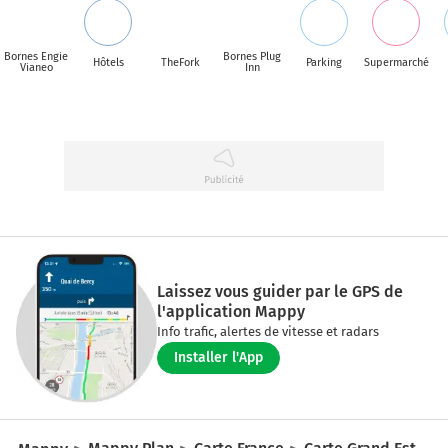
Bornes Engie
Bornes Plug
Hôtels
TheFork
Parking
Supermarché
Vianeo
Inn
Laissez vous guider par le GPS de
l'application Mappy
Info trafic, alertes de vitesse et radars
Installer l'App