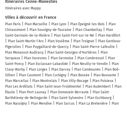
Itinéraires Cenne-Monestiés
Itinéraires avec Mappy
Villes à découvrir en France
Plan Paris
Plan Marseille
Plan Lyon
Plan Épeigné-les-Bois
Plan
Chirassimont
Plan Souvigny-de-Touraine
Plan Chambellay
Plan
Saint-Germain-de-la-Rivière
Plan Saint-Fort-sur-le-Né
Plan Hardifort
Plan Saint-Martin-l'Ars
Plan Voulême
Plan Treignat
Plan Gentioux-
Pigerolles
Plan Puygaillard-de-Quercy
Plan Saint-Pierre-Lafeuille
Plan Monassut-Audiracq
Plan Saint-Georges-d'Hurtières
Plan
Serqueux
Plan Varesnes
Plan Sermoise
Plan Combressol
Plan
Saint-Poncy
Plan Esclassan-Labastide
Plan Neuilly-le-Vendin
Plan
Clavy-Warby
Plan Lorges
Plan Darcey
Plan Cambounès
Plan Boô-
Silhen
Plan Caumont
Plan Curbigny
Plan Bossée
Plan Bouvante
Plan Marcellaz
Plan Montrelais
Plan Villy-Bocage
Plan Puisieux
Plan Les Ardillats
Plan Saint-Jean-Froidmentel
Plan Audembert
Plan
Étaule
Plan Port-Launay
Plan Domezain-Berraute
Plan Saint-
Barthélemy-de-Bellegarde
Plan Saint-Sylvestre
Plan Eschbourg
Plan Nassigny
Plan Mendive
Plan Sarcus
Plan La Bretenière
Plan
Coupvray
Plan Doizieux
Lieux à découvrir à Cenne-Monestiés
Commerçants de Cenne-Monestiés
Access-bien-etre Vanessa Rouquet