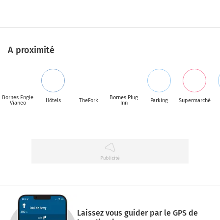
A proximité
Bornes Engie
Bornes Plug
Hôtels
TheFork
Parking
Supermarché
Vianeo
Inn
Laissez vous guider par le GPS de