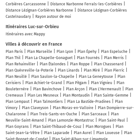
Corbières Carcassonne
Distance Narbonne Ferrals-les-Corbières
Distance Lézignan-Corbières Narbonne
Distance Lézignan-Corbières
Castelnaudary
Rayon autour de moi
Itinéraires Luc-sur-Orbieu
Itinéraires avec Mappy
Villes à découvrir en France
Plan Paris
Plan Marseille
Plan Lyon
Plan Épehy
Plan Espeluche
Plan Thil
Plan La Chapelle-Gonaguet
Plan Fournès
Plan Merris
Plan Rehainviller
Plan Étalondes
Plan Roppe
Plan Chassenard
Plan Quévreville-la-Poterie
Plan Linards
Plan Miré
Plan Pierric
Plan Neuillé
Plan Saulon-la-Chapelle
Plan La Geneytouse
Plan
Cerisiers
Plan Achiet-le-Grand
Plan Pitgam
Plan Vignieu
Plan
Bouleternère
Plan Bavinchove
Plan Arçon
Plan L'Hermenault
Plan
Cremeaux
Plan Les Mesneux
Plan Montaudin
Plan Sainte-Gemme
Plan Lempaut
Plan Talmontiers
Plan La Bastide-Pradines
Plan
Vimory
Plan Claveyson
Plan Moras-en-Valloire
Plan Dompierre-sur-
Chalaronne
Plan Treis-Sants-en-Ouche
Plan Sarceaux
Plan
Neuville-Saint-Amand
Plan Lamonzie-Montastruc
Plan Saint-Paul
Plan Goyrans
Plan Saint-Thibaud-de-Couz
Plan Morogues
Plan
Saint-Jean-la-Vêtre
Plan Laparade
Plan Aurel
Plan Loueuse
Plan
Saint-Bonnet-de-Condat
Plan Saint-Alban-sur-Limagnole