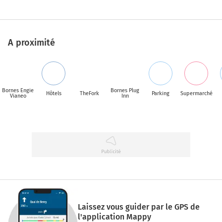
A proximité
Bornes Engie
Bornes Plug
Hôtels
TheFork
Parking
Supermarché
Vianeo
Inn
Laissez vous guider par le GPS de
l'application Mappy