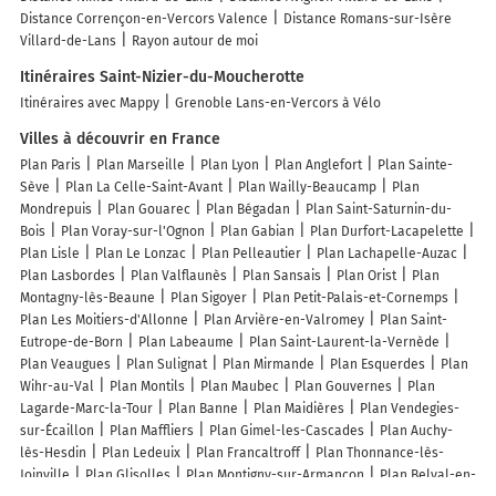
Distance Corrençon-en-Vercors Valence
Distance Romans-sur-Isère
Villard-de-Lans
Rayon autour de moi
Itinéraires Saint-Nizier-du-Moucherotte
Itinéraires avec Mappy
Grenoble Lans-en-Vercors à Vélo
Villes à découvrir en France
Plan Paris
Plan Marseille
Plan Lyon
Plan Anglefort
Plan Sainte-
Sève
Plan La Celle-Saint-Avant
Plan Wailly-Beaucamp
Plan
Mondrepuis
Plan Gouarec
Plan Bégadan
Plan Saint-Saturnin-du-
Bois
Plan Voray-sur-l'Ognon
Plan Gabian
Plan Durfort-Lacapelette
Plan Lisle
Plan Le Lonzac
Plan Pelleautier
Plan Lachapelle-Auzac
Plan Lasbordes
Plan Valflaunès
Plan Sansais
Plan Orist
Plan
Montagny-lès-Beaune
Plan Sigoyer
Plan Petit-Palais-et-Cornemps
Plan Les Moitiers-d'Allonne
Plan Arvière-en-Valromey
Plan Saint-
Eutrope-de-Born
Plan Labeaume
Plan Saint-Laurent-la-Vernède
Plan Veaugues
Plan Sulignat
Plan Mirmande
Plan Esquerdes
Plan
Wihr-au-Val
Plan Montils
Plan Maubec
Plan Gouvernes
Plan
Lagarde-Marc-la-Tour
Plan Banne
Plan Maidières
Plan Vendegies-
sur-Écaillon
Plan Maffliers
Plan Gimel-les-Cascades
Plan Auchy-
lès-Hesdin
Plan Ledeuix
Plan Francaltroff
Plan Thonnance-lès-
Joinville
Plan Glisolles
Plan Montigny-sur-Armançon
Plan Belval-en-