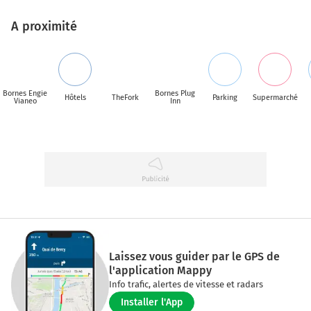
A proximité
Bornes Engie
Bornes Plug
Hôtels
TheFork
Parking
Supermarché
Vianeo
Inn
Laissez vous guider par le GPS de
l'application Mappy
Info trafic, alertes de vitesse et radars
Installer l'App