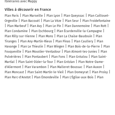
Itinéraires avec Mappy
Villes à découvrir en France
Plan Paris
Plan Marseille
Plan Lyon
Plan Queyssac
Plan Caillouet-
Orgeville
Plan Bacouël
Plan La Vèze
Plan Seur
Plan Froidefontaine
Plan Marbeuf
Plan Avy
Plan Le Pin
Plan Dannemoine
Plan Rott
Plan Condamine
Plan Eschbourg
Plan Écardenville-la-Campagne
Plan Rilly-sur-Vienne
Plan Mons
Plan La Chaise-Baudouin
Plan
Tiranges
Plan Any-Martin-Rieux
Plan Pinas
Plan Caullery
Plan
Havange
Plan Le Thieulin
Plan Wingen
Plan Bois-de-la-Pierre
Plan
Fouqueville
Plan Moustier-Ventadour
Plan Almont-les-Junies
Plan
Pulvérières
Plan Pontaubert
Plan Fons
Plan Gréalou
Plan Saint-
Martial
Plan Saint-Dizier-la-Tour
Plan Grézian
Plan Notre-Dame-
d'Aliermont
Plan Varambon
Plan Malleret-Boussac
Plan Auxon
Plan Moncaut
Plan Saint-Martin-le-Vieil
Plan Domeyrat
Plan Proisy
Plan Parc-d'Anxtot
Plan Émondeville
Plan L'Église-aux-Bois
Plan
Huppy
Plan Sandrans
Lieux à découvrir à Goutrens
Quad'Oc
Gîte de Clamenque - Gîtes de France
"Gite du Dolmen" - Gîtes
de France
Teulier Sarl
Mairie - Goutrens
Causse Jean Michel EURL
Métallerie Métallisation Bourdoncle
Carpe Diem
Cimetière
Église
Cimetière De Goutrens
Cimetière De Goutrens
Église Saint-Amans