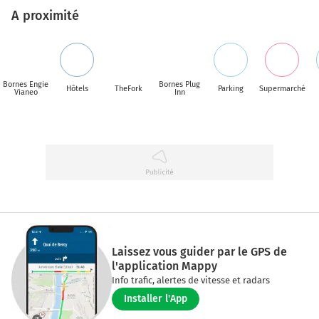
A proximité
Bornes Engie
Bornes Plug
Hôtels
TheFork
Parking
Supermarché
Vianeo
Inn
Laissez vous guider par le GPS de
l'application Mappy
Info trafic, alertes de vitesse et radars
Installer l'App