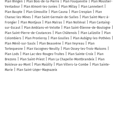
Plan Wingen
Plan Bois-de-la-Pierre
Plan Fouqueville
Plan Moustier-
Ventadour
Plan Almont-les-Junies
Plan Millay
Plan Lannebert
Plan Baupte
Plan Gimouille
Plan Cauna
Plan Crespian
Plan
Chanac-les-Mines
Plan Saint-Germain-de-Salles
Plan Saint-Marc-à-
Frongier
Plan Montjaux
Plan Malras
Plan Nolléval
Plan Cantaing-
sur-Escaut
Plan Amblans-et-Velotte
Plan Saint-Étienne-de-Boulogne
Plan Saint-Pierre-de-Coutances
Plan Châtenois
Plan Lalizolle
Plan
Colombiers
Plan Pronleroy
Plan Goulles
Plan Aubigny-les-Pothées
Plan Ménil-sur-Saulx
Plan Beauvène
Plan Veyreau
Plan
Tortequesne
Plan Vacognes-Neuilly
Plan Ossey-les-Trois-Maisons
Plan Lods
Plan Lac-des-Rouges-Truites
Plan Sainte-Croix
Plan
Brezons
Plan Saint-Priest
Plan La Chapelle-Montbrandeix
Plan
Boisleux-au-Mont
Plan Maizilly
Plan Villers-la-Combe
Plan Sainte-
Marie
Plan Saint-Léger-Magnazeix
Lieux à découvrir à Tiranges
Coudour Valérie
Vidil Christophe Magnétiseur
Gayard Herve
CL
Zinguerie SARL
Banque Postale
Mairie - Tiranges
Forez A Cheval
AP'Elec
aux Delices Tirangeois
Église
Château de Séneujols
Cimetière de Tiranges
Tennis et Jeux de Boules Jean Bargeon
Terrain
de Footbal Jean Olliers
Boutheon Jean-Pierre
Chevalier Joseph
Usine Hydroélectrique
Cortial Patricia
Laucy Bat
Ecole Elémentaire
privée
Circuit de randonnée
Tennis et jeux de boules Jean BARGEON