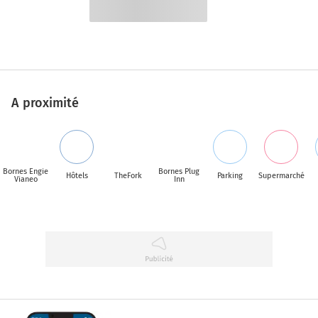
A proximité
Bornes Engie
Bornes Plug
Hôtels
TheFork
Parking
Supermarché
Vianeo
Inn