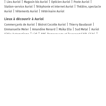
Lieu Auriol
Magasin bio Auriol
Opticien Auriol
Poste Auriol
Station-service Auriol
Téléphonie et internet Auriol
Théâtre, spectacle
Auriol
Vêtements Auriol
Vétérinaire Auriol
Lieux à découvrir à Auriol
Commerçants de Auriol
Bistrot Cocotte Auriol
Thierry Baudassé
Emmanuelle Meler
Amandine Renard
Msika Ella
Sud Metal
Auriol
Vidéo Automatisme
Lidl
AMG Remorquage et Transport SARL GSAG
Azur Ramonage ETS
Mon Véto Auriol
Docteurs Aymeric-Cuingnart Et
Djelalian
Démenagement Coste
Net Clim Eurl
Pharmacie Du Village
F.g. Automobiles
Hornets3d
Europorteur
Mister Mouv Services
La
Poste
Dr Mathieu Hervé
Irez Solutions Informatiques
2R Diagnostics
Immobiliers
Safia Wendling
Coeur
Automobiles Pont de Joux
Sandrine Bernaut
Clim'Kong Services
Noumea Welding
Jn-plomberie
Les lieux populaires à Auriol
Appart'Hôtel Les Rochers
Évasion duo, Suite Atypique privative,
Hammam & Balnéo
Mas, Piscine, Rivière et Forêt de la Sainte Baume
Mas et Gîte Piscine, Rivière et Forêt Sainte Baume
Villa l'Edenca
Petite
Maison de Charme
Villa Manon
Bastide en Provence
Studio Les
Oliviers
Eclats du Sud hébergements "les Lavandes" ou "les Romarins"
meublés de tourisme classés 3 étoiles
Chambre d'hôtes Lobéal
Domaine de Calypso & Suites - Adult Only
La Maison Perchée
L'Eden