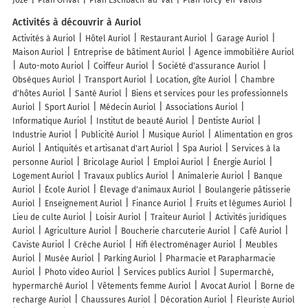
Activités à découvrir à Auriol
Activités à Auriol
Hôtel Auriol
Restaurant Auriol
Garage Auriol
Maison Auriol
Entreprise de bâtiment Auriol
Agence immobilière Auriol
Auto-moto Auriol
Coiffeur Auriol
Société d'assurance Auriol
Obsèques Auriol
Transport Auriol
Location, gîte Auriol
Chambre
d'hôtes Auriol
Santé Auriol
Biens et services pour les professionnels
Auriol
Sport Auriol
Médecin Auriol
Associations Auriol
Informatique Auriol
Institut de beauté Auriol
Dentiste Auriol
Industrie Auriol
Publicité Auriol
Musique Auriol
Alimentation en gros
Auriol
Antiquités et artisanat d'art Auriol
Spa Auriol
Services à la
personne Auriol
Bricolage Auriol
Emploi Auriol
Énergie Auriol
Logement Auriol
Travaux publics Auriol
Animalerie Auriol
Banque
Auriol
École Auriol
Élevage d'animaux Auriol
Boulangerie pâtisserie
Auriol
Enseignement Auriol
Finance Auriol
Fruits et légumes Auriol
Lieu de culte Auriol
Loisir Auriol
Traiteur Auriol
Activités juridiques
Auriol
Agriculture Auriol
Boucherie charcuterie Auriol
Café Auriol
Caviste Auriol
Crèche Auriol
Hifi électroménager Auriol
Meubles
Auriol
Musée Auriol
Parking Auriol
Pharmacie et Parapharmacie
Auriol
Photo video Auriol
Services publics Auriol
Supermarché,
hypermarché Auriol
Vêtements femme Auriol
Avocat Auriol
Borne de
recharge Auriol
Chaussures Auriol
Décoration Auriol
Fleuriste Auriol