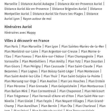
Marseille
Distance Auriol Aubagne
Distance Aix-en-Provence Auriol
Distance Auriol Aix-en-Provence
Distance Brignoles Auriol
Distance
Montpellier Auriol
Distance Auriol Six-Fours-les-Plages
Distance
Auriol Lyon
Rayon autour de moi
Itinéraires Auriol
Itinéraires avec Mappy
Villes à découvrir en France
Plan Paris
Plan Marseille
Plan Lyon
Plan Saintes-Maries-de-la-Mer
Plan Monistrol-sur-Loire
Plan Argenton-sur-Creuse
Plan Morne-à-
l'Eau
Plan Fuveau
Plan Aire-sur-l'Adour
Plan Champagnole
Plan
Varouville
Plan Montivilliers
Plan Amilly
Plan Yutz
Plan Dourdan
Plan Gisors
Plan Périgny
Plan Caussade
Plan Saint-Claude
Plan
Bezannes
Plan Lognes
Plan Boissy-Saint-Léger
Plan Montesson
Plan Saint-André-lez-Lille
Plan Thuir
Plan Saint-Sulpice-la-Pointe
Plan Morsang-sur-Orge
Plan Avallon
Plan Les Houches
Plan Erstein
Plan Péronne
Plan Grenade
Plan Geispolsheim
Plan Montauroux
Plan Ballan-Miré
Plan Cormontreuil
Plan Chaponost
Plan Héricourt
Plan Trégomeur
Plan Verneuil-d'Avre-et-d'Iton
Plan Saint-Pée-sur-
Nivelle
Plan Gleizé
Plan Feyzin
Plan Noyant-Villages
Plan Grand-
Champ
Plan Aureilhan
Plan Bernin
Plan Ôta
Plan Charleval
Plan
Joze
Plan Orival
Plan Eschbach-au-Val
Plan Torcy-en-Valois