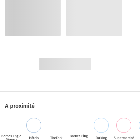
A proximité
Bornes Engie
Bornes Plug
Hôtels
TheFork
Parking
Supermarché
Vianeo
Inn