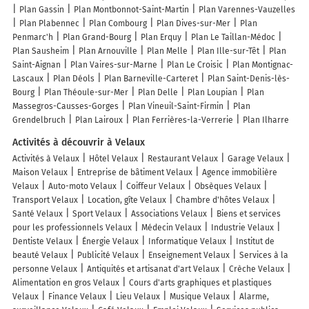
Plan Gassin
Plan Montbonnot-Saint-Martin
Plan Varennes-Vauzelles
Plan Plabennec
Plan Combourg
Plan Dives-sur-Mer
Plan
Penmarc'h
Plan Grand-Bourg
Plan Erquy
Plan Le Taillan-Médoc
Plan Sausheim
Plan Arnouville
Plan Melle
Plan Ille-sur-Têt
Plan
Saint-Aignan
Plan Vaires-sur-Marne
Plan Le Croisic
Plan Montignac-
Lascaux
Plan Déols
Plan Barneville-Carteret
Plan Saint-Denis-lès-
Bourg
Plan Théoule-sur-Mer
Plan Delle
Plan Loupian
Plan
Massegros-Causses-Gorges
Plan Vineuil-Saint-Firmin
Plan
Grendelbruch
Plan Lairoux
Plan Ferrières-la-Verrerie
Plan Ilharre
Activités à découvrir à Velaux
Activités à Velaux
Hôtel Velaux
Restaurant Velaux
Garage Velaux
Maison Velaux
Entreprise de bâtiment Velaux
Agence immobilière
Velaux
Auto-moto Velaux
Coiffeur Velaux
Obsèques Velaux
Transport Velaux
Location, gîte Velaux
Chambre d'hôtes Velaux
Santé Velaux
Sport Velaux
Associations Velaux
Biens et services
pour les professionnels Velaux
Médecin Velaux
Industrie Velaux
Dentiste Velaux
Énergie Velaux
Informatique Velaux
Institut de
beauté Velaux
Publicité Velaux
Enseignement Velaux
Services à la
personne Velaux
Antiquités et artisanat d'art Velaux
Crèche Velaux
Alimentation en gros Velaux
Cours d'arts graphiques et plastiques
Velaux
Finance Velaux
Lieu Velaux
Musique Velaux
Alarme,