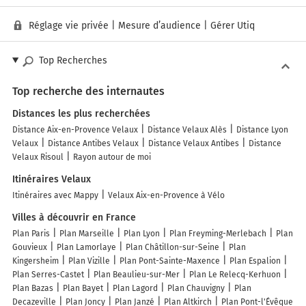
Réglage vie privée
|
Mesure d’audience
|
Gérer Utiq
Top Recherches
Top recherche des internautes
Distances les plus recherchées
Distance Aix-en-Provence Velaux
Distance Velaux Alès
Distance Lyon
Velaux
Distance Antibes Velaux
Distance Velaux Antibes
Distance
Velaux Risoul
Rayon autour de moi
Itinéraires Velaux
Itinéraires avec Mappy
Velaux Aix-en-Provence à Vélo
Villes à découvrir en France
Plan Paris
Plan Marseille
Plan Lyon
Plan Freyming-Merlebach
Plan
Gouvieux
Plan Lamorlaye
Plan Châtillon-sur-Seine
Plan
Kingersheim
Plan Vizille
Plan Pont-Sainte-Maxence
Plan Espalion
Plan Serres-Castet
Plan Beaulieu-sur-Mer
Plan Le Relecq-Kerhuon
Plan Bazas
Plan Bayet
Plan Lagord
Plan Chauvigny
Plan
Decazeville
Plan Joncy
Plan Janzé
Plan Altkirch
Plan Pont-l'Évêque