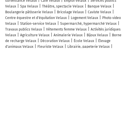
surveillance Velaux
Café Velaux
Emploi Velaux
Services publics
Velaux
Spa Velaux
Théâtre, spectacle Velaux
Banque Velaux
Boulangerie pâtisserie Velaux
Bricolage Velaux
Caviste Velaux
Centre équestre et d'équitation Velaux
Logement Velaux
Photo video
Velaux
Station-service Velaux
Supermarché, hypermarché Velaux
Travaux publics Velaux
Vêtements femme Velaux
Activités juridiques
Velaux
Agriculture Velaux
Animalerie Velaux
Bijoux Velaux
Borne
de recharge Velaux
Décoration Velaux
École Velaux
Élevage
d'animaux Velaux
Fleuriste Velaux
Librairie, papeterie Velaux
Pharmacie et Parapharmacie Velaux
Poste Velaux
Pressing Velaux
Tabac Velaux
Vêtements Velaux
Lieux à découvrir à Velaux
Commerçants de Velaux
Patricia Portmann
Karineo Energie
L'Atelier
de la Tour
Il Jomelia - Velaux
Enjoy Sushi - Velaux
Mickaël Heron
Aurélie Reynaud
Epraxie
Anais Esthetique
Proflux
Extreme Phone
BTP Plus
Provence Nuisibles
Taxi Donnier Emilie
AR Informatique
Digital Forensics
Donzo Design
Contrôle Technique Velauxien
Vol
aux Vins
L'atelier De L'ouïe
Cstudio
Brancaccio Gérard
Cabinet
Agenda Diagnostics Aix-Salon
123webimmo . Com
La Poste
Au cœur
des Oliviers - Gîtes de France
La Maison d'Alice - Gîtes de France
Sysco France
Aurore Serres
Jardiniers SAP Velaux