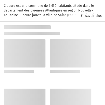
Ciboure est une commune de 6 630 habitants située dans le 
département des pyrénées Atlantiques en région Nouvelle-
Aquitaine. Ciboure jouxte la ville de Saint-Jean de Luz dont les 
En savoir plus
ports respectifs ne font qu’un sur le golfe de Gascogne. Ciboure 
est un charmant village du pays basque empreint d’une histoire 
importante.