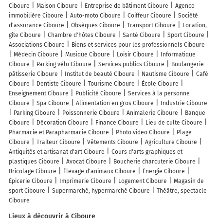
Ciboure
Maison Ciboure
Entreprise de bâtiment Ciboure
Agence
immobilière Ciboure
Auto-moto Ciboure
Coiffeur Ciboure
Société
d'assurance Ciboure
Obsèques Ciboure
Transport Ciboure
Location,
gîte Ciboure
Chambre d'hôtes Ciboure
Santé Ciboure
Sport Ciboure
Associations Ciboure
Biens et services pour les professionnels Ciboure
Médecin Ciboure
Musique Ciboure
Loisir Ciboure
Informatique
Ciboure
Parking vélo Ciboure
Services publics Ciboure
Boulangerie
pâtisserie Ciboure
Institut de beauté Ciboure
Nautisme Ciboure
Café
Ciboure
Dentiste Ciboure
Tourisme Ciboure
École Ciboure
Enseignement Ciboure
Publicité Ciboure
Services à la personne
Ciboure
Spa Ciboure
Alimentation en gros Ciboure
Industrie Ciboure
Parking Ciboure
Poissonnerie Ciboure
Animalerie Ciboure
Banque
Ciboure
Décoration Ciboure
Finance Ciboure
Lieu de culte Ciboure
Pharmacie et Parapharmacie Ciboure
Photo video Ciboure
Plage
Ciboure
Traiteur Ciboure
Vêtements Ciboure
Agriculture Ciboure
Antiquités et artisanat d'art Ciboure
Cours d'arts graphiques et
plastiques Ciboure
Avocat Ciboure
Boucherie charcuterie Ciboure
Bricolage Ciboure
Élevage d'animaux Ciboure
Énergie Ciboure
Épicerie Ciboure
Imprimerie Ciboure
Logement Ciboure
Magasin de
sport Ciboure
Supermarché, hypermarché Ciboure
Théâtre, spectacle
Ciboure
Lieux à découvrir à Ciboure