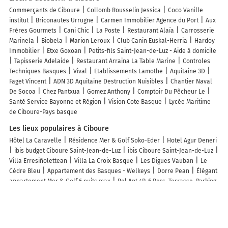
Commerçants de Ciboure
Collomb Rousselin Jessica
Coco Vanille
institut
Briconautes Urrugne
Carmen Immobilier Agence du Port
Aux
Frères Gourmets
Cani Chic
La Poste
Restaurant Alaïa
Carrosserie
Marinela
Biobela
Marion Leroux
Club Canin Euskal-Herria
Hardoy
Immobilier
Etxe Goxoan
Petits-fils Saint-Jean-de-Luz - Aide à domicile
Tapisserie Adelaide
Restaurant Arraina La Table Marine
Controles
Techniques Basques
Vival
Etablissements Lamothe
Aquitaine 3D
Faget Vincent
ADN 3D Aquitaine Destruction Nuisibles
Chantier Naval
De Socoa
Chez Pantxua
Gomez Anthony
Comptoir Du Pêcheur Le
Santé Service Bayonne et Région
Vision Cote Basque
Lycée Maritime
de Ciboure-Pays basque
Les lieux populaires à Ciboure
Hôtel La Caravelle
Résidence Mer & Golf Soko-Eder
Hotel Agur Deneri
ibis budget Ciboure Saint-Jean-de-Luz
ibis Ciboure Saint-Jean-de-Luz
Villa Erresiñolettean
Villa La Croix Basque
Les Digues Vauban
Le
Cèdre Bleu
Appartement des Basques - Welkeys
Dorre Pean
Élégant
appartement Mer & Golf 6 nuits max
Bel Apt 4P, 6 Pers, Terrasse, Parking,
Proche Plage et Commerces, Quartier Calme – Ciboure - FR-1-792-17
La
Caussade - Charmant appartement dans villa Basque avec extérieur -
Colline de Bordagain
Appartement de 27 m carré à ciboure avec terrasse
Villa piscine, clim, parking, proche golf - 8 pers. - FR-1-792-50
T3