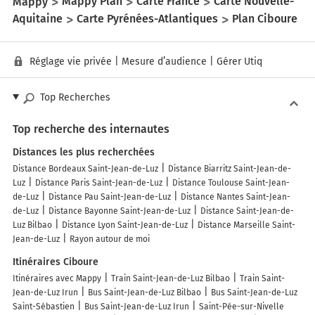
Mappy
Mappy Plan
Carte France
Carte Nouvelle-
Aquitaine
Carte Pyrénées-Atlantiques
Plan Ciboure
Réglage vie privée
|
Mesure d’audience
|
Gérer Utiq
Top Recherches
Top recherche des internautes
Distances les plus recherchées
Distance Bordeaux Saint-Jean-de-Luz
Distance Biarritz Saint-Jean-de-
Luz
Distance Paris Saint-Jean-de-Luz
Distance Toulouse Saint-Jean-
de-Luz
Distance Pau Saint-Jean-de-Luz
Distance Nantes Saint-Jean-
de-Luz
Distance Bayonne Saint-Jean-de-Luz
Distance Saint-Jean-de-
Luz Bilbao
Distance Lyon Saint-Jean-de-Luz
Distance Marseille Saint-
Jean-de-Luz
Rayon autour de moi
Itinéraires Ciboure
Itinéraires avec Mappy
Train Saint-Jean-de-Luz Bilbao
Train Saint-
Jean-de-Luz Irun
Bus Saint-Jean-de-Luz Bilbao
Bus Saint-Jean-de-Luz
Saint-Sébastien
Bus Saint-Jean-de-Luz Irun
Saint-Pée-sur-Nivelle