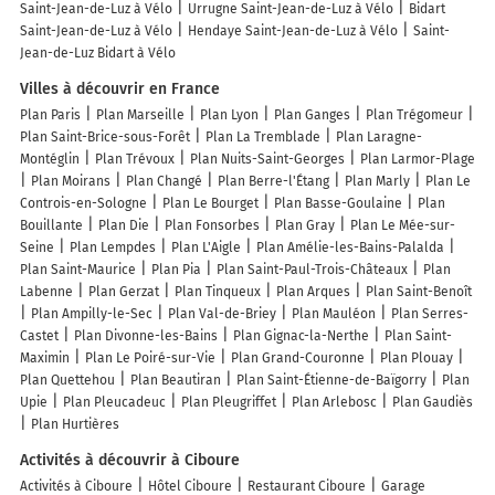
Saint-Jean-de-Luz à Vélo
Urrugne Saint-Jean-de-Luz à Vélo
Bidart
Saint-Jean-de-Luz à Vélo
Hendaye Saint-Jean-de-Luz à Vélo
Saint-
Jean-de-Luz Bidart à Vélo
Villes à découvrir en France
Plan Paris
Plan Marseille
Plan Lyon
Plan Ganges
Plan Trégomeur
Plan Saint-Brice-sous-Forêt
Plan La Tremblade
Plan Laragne-
Montéglin
Plan Trévoux
Plan Nuits-Saint-Georges
Plan Larmor-Plage
Plan Moirans
Plan Changé
Plan Berre-l'Étang
Plan Marly
Plan Le
Controis-en-Sologne
Plan Le Bourget
Plan Basse-Goulaine
Plan
Bouillante
Plan Die
Plan Fonsorbes
Plan Gray
Plan Le Mée-sur-
Seine
Plan Lempdes
Plan L'Aigle
Plan Amélie-les-Bains-Palalda
Plan Saint-Maurice
Plan Pia
Plan Saint-Paul-Trois-Châteaux
Plan
Labenne
Plan Gerzat
Plan Tinqueux
Plan Arques
Plan Saint-Benoît
Plan Ampilly-le-Sec
Plan Val-de-Briey
Plan Mauléon
Plan Serres-
Castet
Plan Divonne-les-Bains
Plan Gignac-la-Nerthe
Plan Saint-
Maximin
Plan Le Poiré-sur-Vie
Plan Grand-Couronne
Plan Plouay
Plan Quettehou
Plan Beautiran
Plan Saint-Étienne-de-Baïgorry
Plan
Upie
Plan Pleucadeuc
Plan Pleugriffet
Plan Arlebosc
Plan Gaudiès
Plan Hurtières
Activités à découvrir à Ciboure
Activités à Ciboure
Hôtel Ciboure
Restaurant Ciboure
Garage