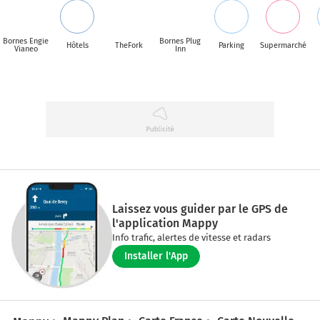
Bornes Engie
Bornes Plug
Hôtels
TheFork
Parking
Supermarché
Vianeo
Inn
Laissez vous guider par le GPS de
l'application Mappy
Info trafic, alertes de vitesse et radars
Installer l'App