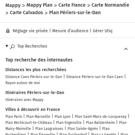
Mappy
Mappy Plan
Carte France
Carte Normandie
Carte Calvados
Plan Périers-sur-le-Dan
Réglage vie privée
|
Mesure d’audience
|
Gérer Utiq
Top Recherches
Top recherche des internautes
Distances les plus recherchées
Distance Caen Périers-sur-le-Dan
Distance Périers-sur-le-Dan Caen
Rayon autour de moi
Itinéraires Périers-sur-le-Dan
Itinéraires avec Mappy
Villes à découvrir en France
Plan Paris
Plan Marseille
Plan Lyon
Plan Saint-Mars-de-Locquenay
Plan Réchicourt-le-Château
Plan Engenville
Plan Baltzenheim
Plan
Mairy-Mainville
Plan Lasgraisses
Plan Sainte-Agnès
Plan
Puchevillers
Plan Émanville
Plan Durlinsdorf
Plan La Genête
Plan