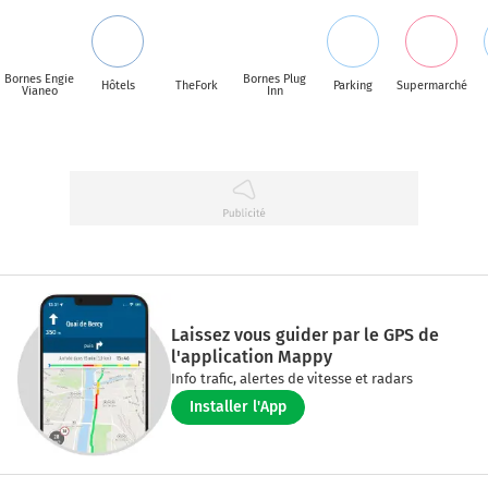
Bornes Engie
Bornes Plug
Hôtels
TheFork
Parking
Supermarché
Vianeo
Inn
Laissez vous guider par le GPS de
l'application Mappy
Info trafic, alertes de vitesse et radars
Installer l'App