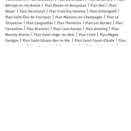
Belrupt-en-Verdunois
Plan Étaves-et-Bocquiaux
Plan Noé
Plan
Weyer
Plan Hernicourt
Plan Francilly-Selency
Plan Hohengoeft
Plan Saint-Éloi-de-Fourques
Plan Maisons-en-Champagne
Plan Le
Torquesne
Plan Languédias
Plan Thenelles
Plan Les Bordes
Plan
Vauxaillon
Plan Bransles
Plan Courchamps
Plan Anzeling
Plan
Monchy-Breton
Plan Saint-Léger-du-Bois
Plan Critot
Plan Magny-
Danigon
Plan Saint-Silvain-Bas-le-Roc
Plan Saint-Couat-d'Aude
Plan
Donnenheim
Plan Bragayrac
Plan Nantouillet
Plan Genestelle
Plan Bréziers
Plan Laifour
Plan La Roche-Canillac
Plan Feuillade
Plan Chavaroux
Plan Pressigny
Plan Champseru
Plan Arcizac-ez-
Angles
Plan Audincourt
Plan Guran
Plan Labastide-Monréjeau
Lieux à découvrir à Périers-sur-le-Dan
Matt Ramon
Pasquier Benjamin
Mairie - Périers-sur-le-Dan
Constructeur Mickael Caen
Domizy Sasu
Église
Église Saint-Ouen
Cimetière de Périers-sur-le-Dan
Foyer des Jeunes
Terrain de
Pétanque
Terrain de Tennis
Letellier Francis
ALD Diffusion
Tarja
Melki
Terrain de tennis
S.mahe Assurances & Patrimoine
Foyer des
jeunes
Les Productions Hector
Musiques A Decouvrir
Sarl Geant
Cagniard Charles
Letellier Joseph
Acten Energie
Alexandre
Stéphane
Biscuiterie de Bernieres sur Mer
Jenvrin Tristan
Les lieux populaires à Périers-sur-le-Dan