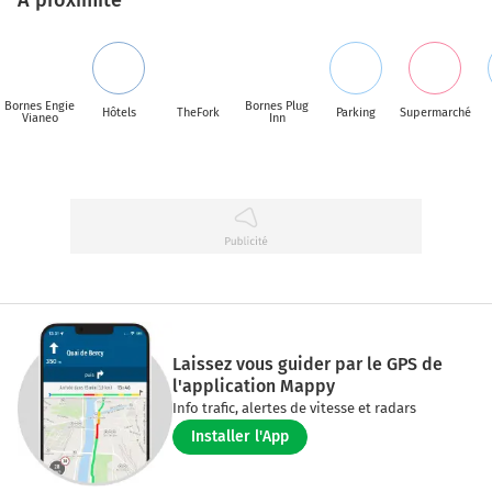
Bornes Engie
Bornes Plug
Hôtels
TheFork
Parking
Supermarché
Vianeo
Inn
Laissez vous guider par le GPS de
l'application Mappy
Info trafic, alertes de vitesse et radars
Installer l'App