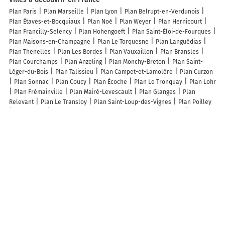
Plan Paris
Plan Marseille
Plan Lyon
Plan Belrupt-en-Verdunois
Plan Étaves-et-Bocquiaux
Plan Noé
Plan Weyer
Plan Hernicourt
Plan Francilly-Selency
Plan Hohengoeft
Plan Saint-Éloi-de-Fourques
Plan Maisons-en-Champagne
Plan Le Torquesne
Plan Languédias
Plan Thenelles
Plan Les Bordes
Plan Vauxaillon
Plan Bransles
Plan Courchamps
Plan Anzeling
Plan Monchy-Breton
Plan Saint-
Léger-du-Bois
Plan Talissieu
Plan Campet-et-Lamolère
Plan Curzon
Plan Sonnac
Plan Coucy
Plan Écoche
Plan Le Tronquay
Plan Lohr
Plan Frémainville
Plan Mairé-Levescault
Plan Glanges
Plan
Relevant
Plan Le Transloy
Plan Saint-Loup-des-Vignes
Plan Poilley
Plan Anché
Plan Mantenay-Montlin
Plan Augy-sur-Aubois
Plan
Meurcé
Plan Nettancourt
Plan Espartignac
Plan Rogues
Plan Bois-
Guilbert
Plan Saint-Cyr-en-Pail
Plan Couloutre
Plan Breitenau
Plan Friaize
Plan Erstroff
Plan Elbeuf
Plan Baguer-Pican
Plan
Fauch
Lieux à découvrir à La Genête
Berry Superfos La Genête SAS
Ojp Automobiles
Nicod Guillaume Sarl
Richard Christophe
Pépinière des Avettes
Jardin Des Renardieres
Fonderie Correia
Maud Fricaud-Vicini
Bbe
Église
Cimetière de La
Genête
Complexe Sportif
Parcours de Santé
Terrain de Pétanque
Ecole Primaire
Somagic
Parcours de santé
Ass Canine Territoriale de