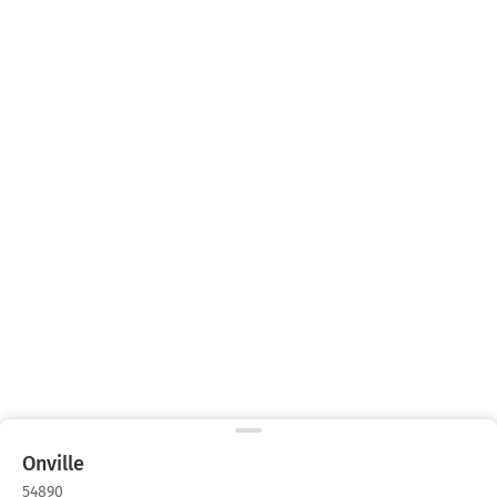
Onville
54890