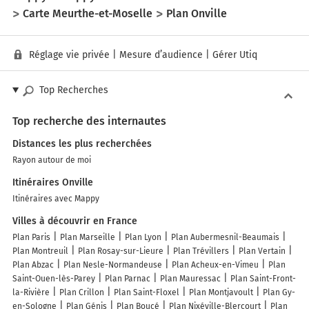
Carte Meurthe-et-Moselle
Plan Onville
Réglage vie privée
|
Mesure d’audience
|
Gérer Utiq
Top Recherches
Top recherche des internautes
Distances les plus recherchées
Rayon autour de moi
Itinéraires Onville
Itinéraires avec Mappy
Villes à découvrir en France
Plan Paris
Plan Marseille
Plan Lyon
Plan Aubermesnil-Beaumais
Plan Montreuil
Plan Rosay-sur-Lieure
Plan Trévillers
Plan Vertain
Plan Abzac
Plan Nesle-Normandeuse
Plan Acheux-en-Vimeu
Plan
Saint-Ouen-lès-Parey
Plan Parnac
Plan Mauressac
Plan Saint-Front-
la-Rivière
Plan Crillon
Plan Saint-Floxel
Plan Montjavoult
Plan Gy-
en-Sologne
Plan Génis
Plan Boucé
Plan Nixéville-Blercourt
Plan