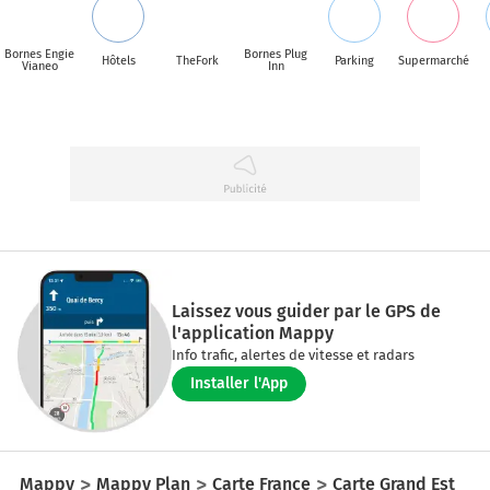
Bornes Engie
Bornes Plug
Hôtels
TheFork
Parking
Supermarché
Vianeo
Inn
Laissez vous guider par le GPS de
l'application Mappy
Info trafic, alertes de vitesse et radars
Installer l'App
Mappy
Mappy Plan
Carte France
Carte Grand Est