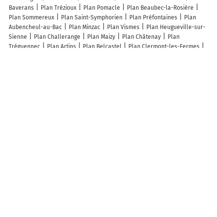
Baverans
Plan Trézioux
Plan Pomacle
Plan Beaubec-la-Rosière
Plan Sommereux
Plan Saint-Symphorien
Plan Préfontaines
Plan
Aubencheul-au-Bac
Plan Minzac
Plan Vismes
Plan Heugueville-sur-
Sienne
Plan Challerange
Plan Maizy
Plan Châtenay
Plan
Tréguennec
Plan Artins
Plan Belcastel
Plan Clermont-les-Fermes
Plan Le Boulay-Morin
Plan Confort
Plan Mérens-les-Vals
Plan
Pontaubert
Plan Échallat
Plan Nointel
Plan Saint-Martin-de-
Bienfaite-la-Cressonnière
Plan Seppois-le-Haut
Plan Attigny
Plan
Buschwiller
Plan Herré
Plan Nalliers
Plan Saint-Agnan
Lieux à découvrir à Onville
Commerçants de Onville
Jean Luc Dardaine
JMW Conseil
La Poste
Agence Communale
La Banque Postale
Mairie - Onville
Dal Borgo
Fabrice Alain
Carine Adam
Église Saint-Remy - Onville
Cimetière De
Vandelainville
Église Saint-Remy d'Onville
Gare SNCF Onville
Aire de
Sports
Maison De Retraite Médicalisée Hospitalor Les Iris
Home Du
Rupt De Mad ETS
Top k'ro
Hervé Massart
Eurosourcing Fresh &
Frozen
Chemin de Terre
Aire de sports
Association Jeanne D'Arc
Les Bonzes
Graines De Terres
Athenagram Editions
Skyzologik
Association Les Copains D Abord Alcda
Foraboschi Kathy
Ferme Saint
Louis
Catherine Singer
Ludivine Lemoine
Info-trafic en France