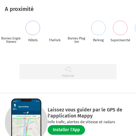
A proximité
Bornes Engie
Bornes Plug
Hôtels
TheFork
Parking
Supermarché
Vianeo
Inn
Laissez vous guider par le GPS de
l'application Mappy
Info trafic, alertes de vitesse et radars
Installer l'App