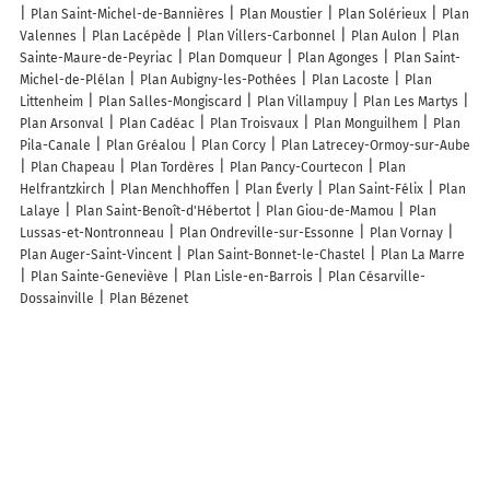
Plan Saint-Michel-de-Bannières
Plan Moustier
Plan Solérieux
Plan
Valennes
Plan Lacépède
Plan Villers-Carbonnel
Plan Aulon
Plan
Sainte-Maure-de-Peyriac
Plan Domqueur
Plan Agonges
Plan Saint-
Michel-de-Plélan
Plan Aubigny-les-Pothées
Plan Lacoste
Plan
Littenheim
Plan Salles-Mongiscard
Plan Villampuy
Plan Les Martys
Plan Arsonval
Plan Cadéac
Plan Troisvaux
Plan Monguilhem
Plan
Pila-Canale
Plan Gréalou
Plan Corcy
Plan Latrecey-Ormoy-sur-Aube
Plan Chapeau
Plan Tordères
Plan Pancy-Courtecon
Plan
Helfrantzkirch
Plan Menchhoffen
Plan Éverly
Plan Saint-Félix
Plan
Lalaye
Plan Saint-Benoît-d'Hébertot
Plan Giou-de-Mamou
Plan
Lussas-et-Nontronneau
Plan Ondreville-sur-Essonne
Plan Vornay
Plan Auger-Saint-Vincent
Plan Saint-Bonnet-le-Chastel
Plan La Marre
Plan Sainte-Geneviève
Plan Lisle-en-Barrois
Plan Césarville-
Dossainville
Plan Bézenet
Lieux à découvrir à Mandeville-en-Bessin
Mouton Christophe
Lecornu Stéphane
Pezeril Terrassement
Mairie -
Mandeville-en-Bessin
O'Rêve du Glay
Sophie Julienne Bé
Église
Notre-Dame De Mandeville-En-Bessin
Château de Douville
Cimetière
De Mandeville-en-Bessin
Jedburgh Stud
Le Magnen Jean-Philippe
Coutant François
Ferme de Dauval
Ferme Saint Martin
Pezeril Pierre
Gite au Petit Bonhneur
Chloé Villey Pet-Sitter
Omaha Beach