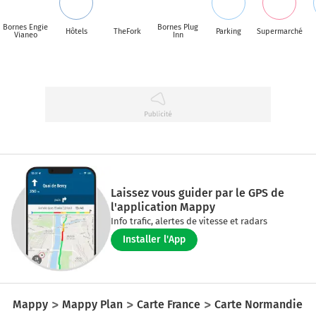
Bornes Engie
Bornes Plug
Hôtels
TheFork
Parking
Supermarché
Vianeo
Inn
Laissez vous guider par le GPS de
l'application Mappy
Info trafic, alertes de vitesse et radars
Installer l'App
Mappy
Mappy Plan
Carte France
Carte Normandie