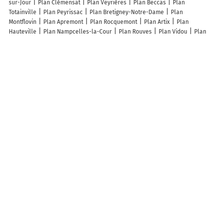
sur-Jour
Plan Clémensat
Plan Veyrières
Plan Beccas
Plan
Totainville
Plan Peyrissac
Plan Bretigney-Notre-Dame
Plan
Montflovin
Plan Apremont
Plan Rocquemont
Plan Artix
Plan
Hauteville
Plan Nampcelles-la-Cour
Plan Rouves
Plan Vidou
Plan
Cardonville
Plan Tourcelles-Chaumont
Plan Lespugue
Plan Sainte-
Marie
Plan Talcy
Plan Marcy
Plan Arget
Plan Milly-sur-Bradon
Plan L'Hosmes
Plan Caluire-et-Cuire
Plan Ancey
Plan Villabé
Plan
Bouin
Plan Margerie-Chantagret
Plan Échassières
Plan Bulson
Lieux à découvrir à Saint-Martin-de-Blagny
Levillain Emmanuel
Franck Petit
Leglinel paysage
Mairie - Saint-
Martin-de-Blagny
Fumichon-Douville
Cimetière De Saint-Martin-de-
Blagny
Église Saint-Martin-De-Blagny
Barbe Transports SARL
Pasquet S.c.e.a
Les lieux populaires à Saint-Martin-de-Blagny
La Martine Petfriendly
A découvrir autour de Saint-Martin-de-Blagny
Russy
Cabourg
Normanville
Info-trafic en France
Info trafic