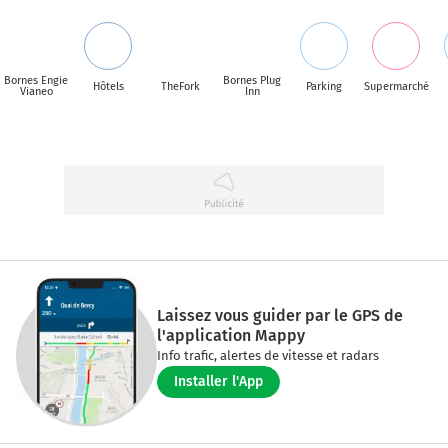
Bornes Engie
Bornes Plug
Hôtels
TheFork
Parking
Supermarché
Vianeo
Inn
Laissez vous guider par le GPS de
l'application Mappy
Info trafic, alertes de vitesse et radars
Installer l'App