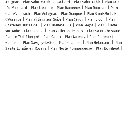
Antignac
Plan Saint-Martin-le-Gaillard
Plan Saint-Aubin
Plan Fain-
lès-Montbard
Plan Lascelle
Plan Baconnes
Plan Bournan
Plan
Clara-Villerach
Plan Antugnac
Plan Sompuis
Plan Saint-Michel-
d'Aurance
Plan Villiers-sur-Suize
Plan Céron
Plan Bidon
Plan
Chazelles-sur-Lavieu
Plan Hautefeuille
Plan Ségos
Plan Villette-
sur-Aube
Plan Tasque
Plan Vallerois-le-Bois
Plan Saint-Christaud
Plan Le Thil-Riberpré
Plan Cateri
Plan Moimay
Plan Florimont-
Gaumier
Plan Savigny-le-Sec
Plan Chaumot
Plan Hébécourt
Plan
Sainte-Eulalie-en-Royans
Plan Nesle-Normandeuse
Plan Bongheat
Plan Clermont-Soubiran
Plan Cramans
Plan Luchy
Plan Vulaines
Plan Rochefort-en-Valdaine
Plan Bucilly
Plan Gruey-lès-Surance
Plan Magny-Saint-Médard
Plan La Chapelle-Pouilloux
Plan Villers-
Vaudey
Plan Ittenheim
Plan Ardillières
Lieux à découvrir à Mazerolles
Commerçants de Mazerolles
Couverture Legrand Aurelien
Mairie -
Mazerolles
Clic facile
J. Lucas la Menuise
Église De Mazerolles
Parc Du Devens
Cimetière De Beausoleil
Parking vélo
Cimetière De
Mazerolles
Ecurie du Chatelars
Ranch L
Salle de Tennis de Table
Terrain de Boules
Mazouin Corinne
Naudon Fabrice
La Ferme
Assaisonnée
Villars Lionel
Dempsey Michael John
Cubaud Vincent
Briggs Vanessa
Hobby Western et Loisirs
Pressigout Fabrice
Centre
Équestre Du Chatelars
Totem
Musique Et Partage
Gaeac des Fayards