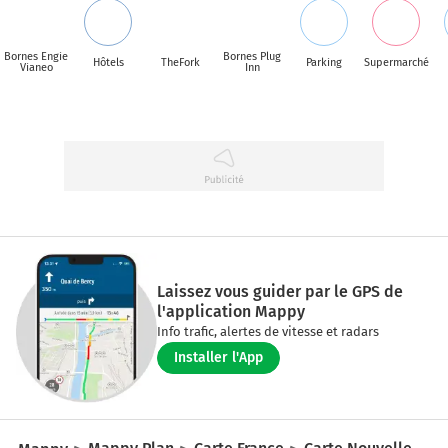
Bornes Engie
Bornes Plug
Hôtels
TheFork
Parking
Supermarché
Vianeo
Inn
Laissez vous guider par le GPS de
l'application Mappy
Info trafic, alertes de vitesse et radars
Installer l'App