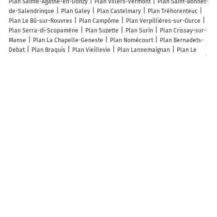
Plan Sainte-Agathe-en-Donzy
Plan Villers-Vermont
Plan Saint-Bonnet-
de-Salendrinque
Plan Galey
Plan Castelmary
Plan Tréhorenteuc
Plan Le Bû-sur-Rouvres
Plan Campôme
Plan Verpillières-sur-Ource
Plan Serra-di-Scopamène
Plan Suzette
Plan Surin
Plan Crissay-sur-
Manse
Plan La Chapelle-Geneste
Plan Nomécourt
Plan Bernadets-
Debat
Plan Braquis
Plan Vieillevie
Plan Lannemaignan
Plan Le
Thoult-Trosnay
Plan Laferté-sur-Amance
Plan Saint-Hilaire-Taurieux
Plan Englesqueville-la-Percée
Plan Granès
Plan Berlats
Plan Saint-
Mélany
Plan Issanlas
Plan Vaux-lès-Mouzon
Plan Saint-Vaast-en-
Chaussée
Plan Cideville
Plan Rotherens
Plan Caucourt
Plan Viffort
Plan Crollon
Plan Tilly-sur-Meuse
Plan Lureuil
Plan Fain-lès-
Moutiers
Plan Vareilles
Plan Arancou
Plan Bray
Plan Astet
Plan
Villars-en-Azois
Plan Cazaux-Fréchet-Anéran-Camors
Plan Mongausy
Plan Charron
Plan Coisy
Plan Paillé
Lieux à découvrir à Le Gicq
Ruju Romuald TP
Atouts17 Maison Et Jardin
Fevrier TP
Mairie - Le Gicq
Garage Chollet
Église De Le Gicq
Cimetière De Le Gicq
Église Saint-
Pierre À Le Gicq
Terrain de Boules
Bodin Didier
Godin Sébastien
Terrain de Boules
Foulques De Matas
A21Cars
A découvrir autour de Le Gicq
La Tacherie
Esset
Fresneau
Reignier