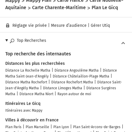
Mappy
Mappy Plan
Carte France
Carte Nouvelle-
Aquitaine
Carte Charente-Maritime
Plan Le Gicq
Réglage vie privée
|
Mesure d’audience
|
Gérer Utiq
Top Recherches
Top recherche des internautes
Distances les plus recherchées
Distance La Rochelle Matha
Distance Angoulême Matha
Distance
Matha Saint-Jean-d'Angély
Distance Châtelaillon-Plage Matha
Distance Matha Rochefort
Distance Rochefort Matha
Distance Saint-
Jean-d'Angély Matha
Distance Limoges Matha
Distance Surgères
Matha
Distance Matha Niort
Rayon autour de moi
Itinéraires Le Gicq
Itinéraires avec Mappy
Villes à découvrir en France
Plan Paris
Plan Marseille
Plan Lyon
Plan Saint-Arcons-de-Barges