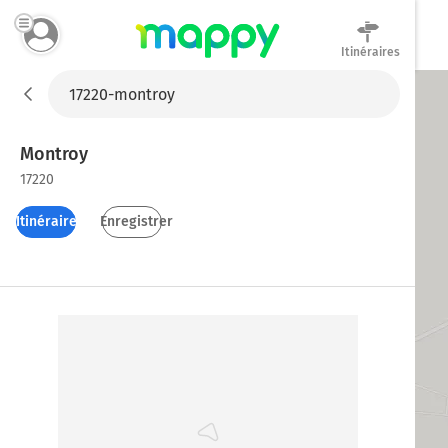
Itinéraires
Mappy
Montroy
17220
Itinéraires
Enregistrer