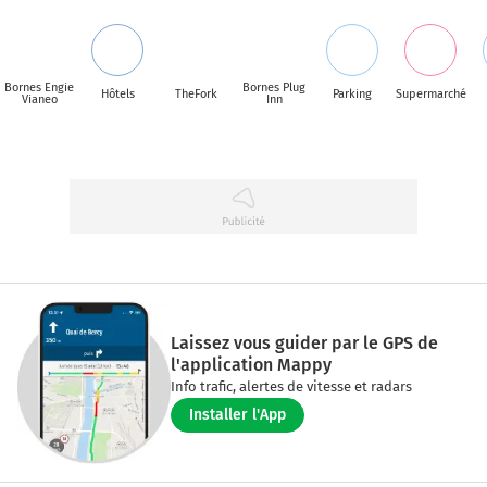
Bornes Engie
Bornes Plug
Hôtels
TheFork
Parking
Supermarché
Vianeo
Inn
Laissez vous guider par le GPS de
l'application Mappy
Info trafic, alertes de vitesse et radars
Installer l'App