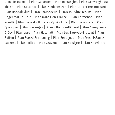
Giou-de-Mamou
Plan Mouettes
Plan Bertangles
Plan Schweighouse-
Thann
Plan Cottance
Plan Niederentzen
Plan La Ferrière-Bochard
Plan Hondainville
Plan Chamadelle
Plan Tourville-les-Ifs
Plan
Hagenthal-le-Haut
Plan Mareil-en-France
Plan Cormenon
Plan
Pouillé
Plan Henridorff
Plan Vy-lès-Lure
Plan Lieuvillers
Plan
Quesques
Plan Varanges
Plan Ville-Houdlémont
Plan Aunay-sous-
Crécy
Plan Livry
Plan Hattmatt
Plan Les Baux-de-Breteuil
Plan
Butten
Plan Bois-d'Ennebourg
Plan Benagues
Plan Mesnil-Saint-
Laurent
Plan Folles
Plan Cravent
Plan Salsigne
Plan Neuvillers-
sur-Fave
Plan Courvières
Plan Les Voivres
Plan Saint-Léger-le-
Guérétois
Plan Yermenonville
Plan Les Junies
Plan Argis
Plan
Chamblanc
Plan Saizy
Plan Meilleray
Plan Pierremont
Plan
Voiscreville
Plan Saint-Sauveur-en-Rue
Plan Guzargues
Lieux à découvrir à Saint-Tricat
VF Home Design
Opale Clean Solutions
Une Bulle de Bien Naitre
Mairie - Nielles-lès-Calais
Mairie - Saint-Tricat
Ecole primaire mixte
Elodie Dassonneville
Cimetière De Saint-Tricat
Salle Polyvalente
Butez EARL
Decrouille Jacques
Bomy Franck
Eugene Noël
Mra Sarl
Salle Polyvalente
Terrain de Football
Carpentier André
Team Toy
62
Jazz And So On
Fyt'Danse St Tricat
Quand les Mots Deviennent
Chansons
Activ'Expertise
SBI Systeme Pour Bat Intelligent
Weingaertner Justine
Cense de la Haute Leulingue
Declemy Olivier