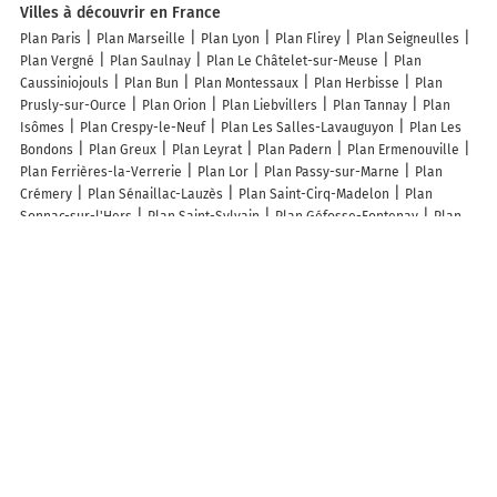
Villes à découvrir en France
Plan Paris
Plan Marseille
Plan Lyon
Plan Flirey
Plan Seigneulles
Plan Vergné
Plan Saulnay
Plan Le Châtelet-sur-Meuse
Plan
Caussiniojouls
Plan Bun
Plan Montessaux
Plan Herbisse
Plan
Prusly-sur-Ource
Plan Orion
Plan Liebvillers
Plan Tannay
Plan
Isômes
Plan Crespy-le-Neuf
Plan Les Salles-Lavauguyon
Plan Les
Bondons
Plan Greux
Plan Leyrat
Plan Padern
Plan Ermenouville
Plan Ferrières-la-Verrerie
Plan Lor
Plan Passy-sur-Marne
Plan
Crémery
Plan Sénaillac-Lauzès
Plan Saint-Cirq-Madelon
Plan
Sonnac-sur-l'Hers
Plan Saint-Sylvain
Plan Géfosse-Fontenay
Plan
Marcenay
Plan Cerfontaine
Plan Frocourt
Plan Saint-Forget
Plan
Crosses
Plan Tilloy-Floriville
Plan Sanghen
Plan La Ferrière-Airoux
Plan Ricaud
Plan Sénaillac-Latronquière
Plan Saint-Bouize
Plan
Guchan
Plan Échigey
Plan Ravigny
Plan Bucy-le-Roi
Plan Sainte-
Colombe-de-la-Commanderie
Plan Fouquescourt
Plan Val-d'Anast
Plan Beuil
Plan Bio
Lieux à découvrir à Fenioux
Brioche Dorée
La Vigerie
Mairie - Fenioux
Vigneron Climatelec
Cimetière
Aire de Fenioux
Aire de Fenioux
Église Notre-Dame de
l'Assomption de Fenioux
Église De Fénioux
Ball Trap
Pitard Régis
Panneau de basket
Les 3 A Gatinais
Comite De Defense De La Ligne