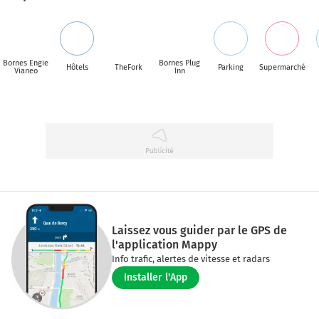
Bornes Engie
Bornes Plug
Hôtels
TheFork
Parking
Supermarché
Vianeo
Inn
Laissez vous guider par le GPS de
l'application Mappy
Info trafic, alertes de vitesse et radars
Installer l'App