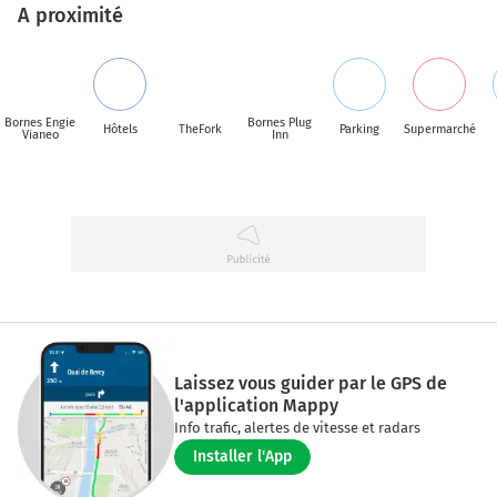
A proximité
Bornes Engie
Bornes Plug
Hôtels
TheFork
Parking
Supermarché
Vianeo
Inn
Laissez vous guider par le GPS de
l'application Mappy
Info trafic, alertes de vitesse et radars
Installer l'App