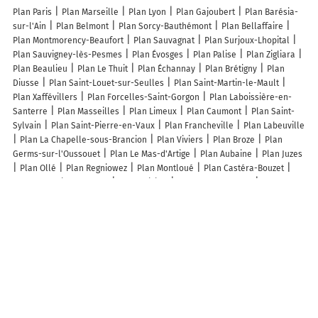
Plan Paris
Plan Marseille
Plan Lyon
Plan Gajoubert
Plan Barésia-
sur-l'Ain
Plan Belmont
Plan Sorcy-Bauthémont
Plan Bellaffaire
Plan Montmorency-Beaufort
Plan Sauvagnat
Plan Surjoux-Lhopital
Plan Sauvigney-lès-Pesmes
Plan Évosges
Plan Palise
Plan Zigliara
Plan Beaulieu
Plan Le Thuit
Plan Échannay
Plan Brétigny
Plan
Diusse
Plan Saint-Louet-sur-Seulles
Plan Saint-Martin-le-Mault
Plan Xaffévillers
Plan Forcelles-Saint-Gorgon
Plan Laboissière-en-
Santerre
Plan Masseilles
Plan Limeux
Plan Caumont
Plan Saint-
Sylvain
Plan Saint-Pierre-en-Vaux
Plan Francheville
Plan Labeuville
Plan La Chapelle-sous-Brancion
Plan Viviers
Plan Broze
Plan
Germs-sur-l'Oussouet
Plan Le Mas-d'Artige
Plan Aubaine
Plan Juzes
Plan Ollé
Plan Regniowez
Plan Montloué
Plan Castéra-Bouzet
Plan Laneuville-au-Pont
Plan Roiville
Plan Bouvellemont
Plan
Montfiquet
Plan Le Plessis-l'Échelle
Plan Wittenheim
Plan Guilliers
Plan Saint-Laurent-d'Andenay
Plan La Versanne
Lieux à découvrir à Preyssac-d'Excideuil
Les Clôtures de la Fond De Mège
Menuiserie Allard
Danjou-Bouyssou
SAS
L'écrin du siège
Mairie - Preyssac-d'Excideuil
Imprimerie de
L'eperon
Église Notre-Dame-De-La-Purification
Cimetière De
Preyssac-d'Excideuil
Undefined
Baptiste Sarazin
Comite Des Fetes
Bouyssou Jérome
Aurore Sandra
Claire Bedouet
La Grange De