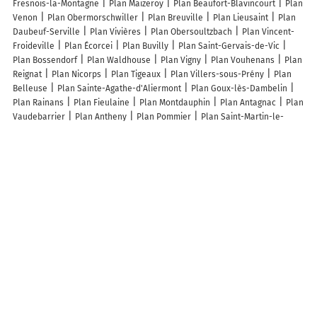
Fresnois-la-Montagne
Plan Maizeroy
Plan Beaufort-Blavincourt
Plan
Venon
Plan Obermorschwiller
Plan Breuville
Plan Lieusaint
Plan
Daubeuf-Serville
Plan Vivières
Plan Obersoultzbach
Plan Vincent-
Froideville
Plan Écorcei
Plan Buvilly
Plan Saint-Gervais-de-Vic
Plan Bossendorf
Plan Waldhouse
Plan Vigny
Plan Vouhenans
Plan
Reignat
Plan Nicorps
Plan Tigeaux
Plan Villers-sous-Prény
Plan
Belleuse
Plan Sainte-Agathe-d'Aliermont
Plan Goux-lès-Dambelin
Plan Rainans
Plan Fieulaine
Plan Montdauphin
Plan Antagnac
Plan
Vaudebarrier
Plan Antheny
Plan Pommier
Plan Saint-Martin-le-
Mault
Plan Sainte-Eusoye
Plan Hochstett
Plan Granges-sur-Aube
Plan Beaunotte
Plan Sundhouse
Plan Savignac
Lieux à découvrir à Labosse
Mairie - Labosse
Fred Espaces Verts
Antiquité du lavoir
Les calèches
de l’Aunette
Coutellerie Perrier
Église Saint-Barthélemy
Cimetière
De Labosse
Van Poucke G.A.E.C.
Vivre A La Bosse
A.m.b
Ludovic
Dangoisse
Rotisserie Traiteur Boyault
Cefromentin Photo
Arribe
Pascal
Ducrocq Aurélien
Les lieux populaires à Labosse
Magnifique Villa, 1H de Paris, Piscine chauffée !
Fraicheur, Zenitude chic,
Nature & convivialité pour 1 à 4 personnes
Le Clos du Bohon, 90m2 ,
calme dans l'Oise ,15 mn de Gisors et son chateau