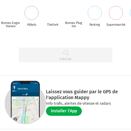
Bornes Engie
Bornes Plug
Hôtels
TheFork
Parking
Supermarché
Vianeo
Inn
Laissez vous guider par le GPS de
l'application Mappy
Info trafic, alertes de vitesse et radars
Installer l'App