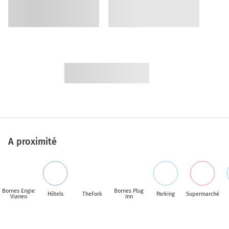
A proximité
Bornes Engie
Bornes Plug
Hôtels
TheFork
Parking
Supermarché
Vianeo
Inn