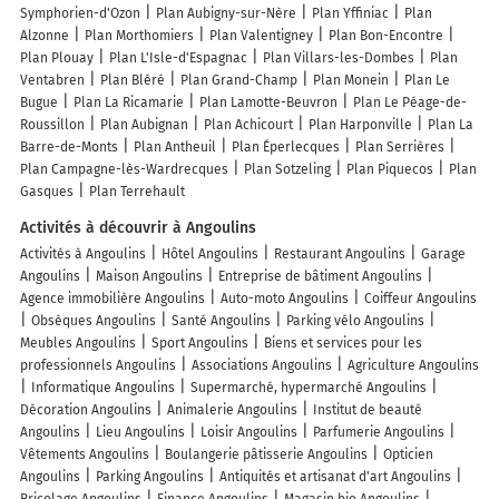
Symphorien-d'Ozon
Plan Aubigny-sur-Nère
Plan Yffiniac
Plan
Alzonne
Plan Morthomiers
Plan Valentigney
Plan Bon-Encontre
Plan Plouay
Plan L'Isle-d'Espagnac
Plan Villars-les-Dombes
Plan
Ventabren
Plan Bléré
Plan Grand-Champ
Plan Monein
Plan Le
Bugue
Plan La Ricamarie
Plan Lamotte-Beuvron
Plan Le Péage-de-
Roussillon
Plan Aubignan
Plan Achicourt
Plan Harponville
Plan La
Barre-de-Monts
Plan Antheuil
Plan Éperlecques
Plan Serrières
Plan Campagne-lès-Wardrecques
Plan Sotzeling
Plan Piquecos
Plan
Gasques
Plan Terrehault
Activités à découvrir à Angoulins
Activités à Angoulins
Hôtel Angoulins
Restaurant Angoulins
Garage
Angoulins
Maison Angoulins
Entreprise de bâtiment Angoulins
Agence immobilière Angoulins
Auto-moto Angoulins
Coiffeur Angoulins
Obsèques Angoulins
Santé Angoulins
Parking vélo Angoulins
Meubles Angoulins
Sport Angoulins
Biens et services pour les
professionnels Angoulins
Associations Angoulins
Agriculture Angoulins
Informatique Angoulins
Supermarché, hypermarché Angoulins
Décoration Angoulins
Animalerie Angoulins
Institut de beauté
Angoulins
Lieu Angoulins
Loisir Angoulins
Parfumerie Angoulins
Vêtements Angoulins
Boulangerie pâtisserie Angoulins
Opticien
Angoulins
Parking Angoulins
Antiquités et artisanat d'art Angoulins
Bricolage Angoulins
Finance Angoulins
Magasin bio Angoulins