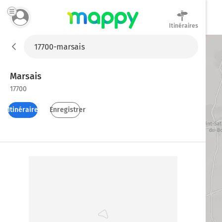
Itinéraires
Mappy
Marsais
17700
Itinéraires
Enregistrer