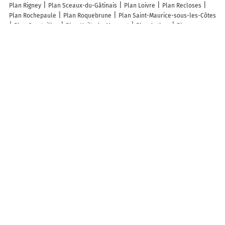
Plan Rigney
Plan Sceaux-du-Gâtinais
Plan Loivre
Plan Recloses
Plan Rochepaule
Plan Roquebrune
Plan Saint-Maurice-sous-les-Côtes
Plan Courteilles
Plan Heiltz-le-Maurupt
Plan Authon
Plan
Armentières
Plan Méjannes-le-Clap
Lieux à découvrir à Marigny
Commerçants de Marigny
Allier Laurent
M.a cuisine
Dépannage
EPMS
Edely Brice
Rés-Home
Allo! Taxi Marigny
Mairie - Marigny
Agencement dlb concept
Eclat Coiffure
Terre Neuve
Augereau
Mickaël
Pcm Sarl
les Saveurs de Marigny
Gaëc des Haies Fleuries
Cimetière
Parking Gript-Sud
Église Saint-Jean-l'Évangéliste
Gare
SNCF Marigny
Parking vélo
Salle des Fêtes
Stade Municipal
Marc
Gourdel
Geoffroy Arnaud
Ecole Primaire
Moinier SA
Deborde
Pétrault
Voisin Laurent
Autobus De Reves
Aurore Leroy Gobert
Gite Les Ormeaux
Les lieux populaires à Marigny
Ancien Chais, climatisation, aire de loisirs avec piscine
Gite Sud Deux
Sevres
Gite du chateau
Gîte «Les frênes »
Agréable gite au calme
Ancienne forge, aire de loisirs avec piscine
Cottage l'Atelier, aire de
loisirs avec piscine
Verrines
Studio, aire de loisirs avec piscine
Le
Vieux Fournil - Avec Terrasse et Jardin