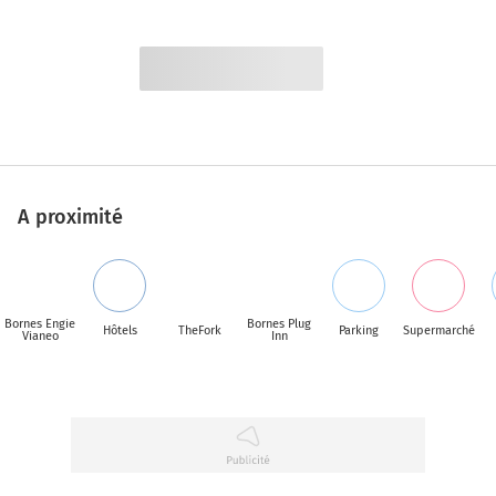
A proximité
Bornes Engie
Bornes Plug
Hôtels
TheFork
Parking
Supermarché
Vianeo
Inn