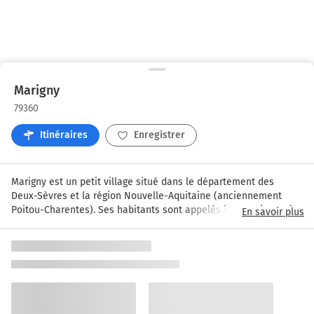
Marigny
79360
Itinéraires
Enregistrer
Marigny est un petit village situé dans le département des 
Deux-Sèvres et la région Nouvelle-Aquitaine (anciennement 
Poitou-Charentes). Ses habitants sont appelés les Martignaçais 
En savoir plus
et les Martignaçaises. La commune s'étend sur 31,7 km² et 
compte 873 habitants pour une densité de 28,9 habitants par 
km². Elle est entourée par les communes de Juscorps, Les 
Fosses et Granzay-Gript, Marigny, et se trouve à 15 km au Sud-
Est de Niort la plus grande ville à proximité. Marigny fait partie 
du canton de Beauvoir-sur-Niort, sur l'arrondissement de la ville 
de Niort.