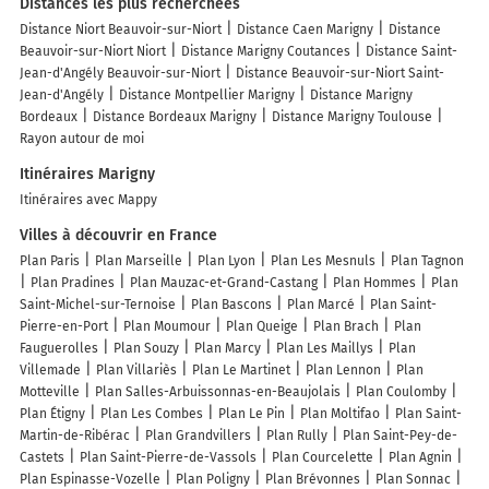
Distances les plus recherchées
Distance Niort Beauvoir-sur-Niort
Distance Caen Marigny
Distance
Beauvoir-sur-Niort Niort
Distance Marigny Coutances
Distance Saint-
Jean-d'Angély Beauvoir-sur-Niort
Distance Beauvoir-sur-Niort Saint-
Jean-d'Angély
Distance Montpellier Marigny
Distance Marigny
Bordeaux
Distance Bordeaux Marigny
Distance Marigny Toulouse
Rayon autour de moi
Itinéraires Marigny
Itinéraires avec Mappy
Villes à découvrir en France
Plan Paris
Plan Marseille
Plan Lyon
Plan Les Mesnuls
Plan Tagnon
Plan Pradines
Plan Mauzac-et-Grand-Castang
Plan Hommes
Plan
Saint-Michel-sur-Ternoise
Plan Bascons
Plan Marcé
Plan Saint-
Pierre-en-Port
Plan Moumour
Plan Queige
Plan Brach
Plan
Fauguerolles
Plan Souzy
Plan Marcy
Plan Les Maillys
Plan
Villemade
Plan Villariès
Plan Le Martinet
Plan Lennon
Plan
Motteville
Plan Salles-Arbuissonnas-en-Beaujolais
Plan Coulomby
Plan Étigny
Plan Les Combes
Plan Le Pin
Plan Moltifao
Plan Saint-
Martin-de-Ribérac
Plan Grandvillers
Plan Rully
Plan Saint-Pey-de-
Castets
Plan Saint-Pierre-de-Vassols
Plan Courcelette
Plan Agnin
Plan Espinasse-Vozelle
Plan Poligny
Plan Brévonnes
Plan Sonnac