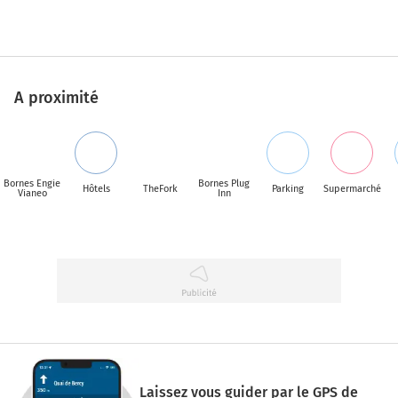
A proximité
Bornes Engie
Bornes Plug
Hôtels
TheFork
Parking
Supermarché
Vianeo
Inn
Laissez vous guider par le GPS de