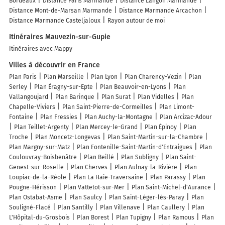
Bordeaux
Distance Paris Marmande
Distance Langon Marmande
Distance Mont-de-Marsan Marmande
Distance Marmande Arcachon
Distance Marmande Casteljaloux
Rayon autour de moi
Itinéraires Mauvezin-sur-Gupie
Itinéraires avec Mappy
Villes à découvrir en France
Plan Paris
Plan Marseille
Plan Lyon
Plan Charency-Vezin
Plan
Serley
Plan Éragny-sur-Epte
Plan Beauvoir-en-Lyons
Plan
Vallangoujard
Plan Barinque
Plan Surat
Plan Videlles
Plan
Chapelle-Viviers
Plan Saint-Pierre-de-Cormeilles
Plan Limont-
Fontaine
Plan Fressies
Plan Auchy-la-Montagne
Plan Arcizac-Adour
Plan Teillet-Argenty
Plan Mercey-le-Grand
Plan Épinoy
Plan
Troche
Plan Moncetz-Longevas
Plan Saint-Martin-sur-la-Chambre
Plan Margny-sur-Matz
Plan Fontenille-Saint-Martin-d'Entraigues
Plan
Coulouvray-Boisbenâtre
Plan Beillé
Plan Subligny
Plan Saint-
Genest-sur-Roselle
Plan Cherves
Plan Aulnay-la-Rivière
Plan
Loupiac-de-la-Réole
Plan La Haie-Traversaine
Plan Parassy
Plan
Pougne-Hérisson
Plan Vattetot-sur-Mer
Plan Saint-Michel-d'Aurance
Plan Ostabat-Asme
Plan Saulcy
Plan Saint-Léger-lès-Paray
Plan
Souligné-Flacé
Plan Santilly
Plan Villenave
Plan Caullery
Plan
L'Hôpital-du-Grosbois
Plan Borest
Plan Tupigny
Plan Ramous
Plan