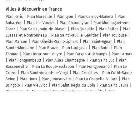
Villes à découvrir en France
Plan Paris
Plan Marseille
Plan Lyon
Plan Carnoy-Mametz
Plan
Aubarède
Plan Les Voivres
Plan Chaudeyrac
Plan Montaiguët-en-
Forez
Plan Saint-Jouin-de-Blavou
Plan Queuille
Plan Salles
Plan
Lussas-et-Nontronneau
Plan Saint-Paul-le-Gaultier
Plan Toujouse
Plan Marson
Plan Oinville-Saint-Liphard
Plan Saint-Agnan
Plan
Sainte-Mondane
Plan Braize
Plan Lautignac
Plan Autet
Plan
Thonac
Plan Liorac-sur-Louyre
Plan Farges-Allichamps
Plan Larnas
Plan Fontgombault
Plan Allas-Champagne
Plan Saint-Luc
Plan
Basseneville
Plan La Roque-Esclapon
Plan Fontguenand
Plan Le
Crozet
Plan Saint-Amand-de-Vergt
Plan Croisilles
Plan Curtil-Saint-
Seine
Plan Houx
Plan Jumeauville
Plan La Chapelle-Villars
Plan
Bringolo
Plan Vieuvicq
Plan Saint-Régis-du-Coin
Plan Saint-Laurs
Plan Cours-de-Monségur
Plan Saint-Pierre-de-Semilly
Plan
Armentières-sur-Avre
Plan Juillac
Plan Artaix
Plan Ouézy
Plan
Saint-Hilaire-en-Woëvre
Plan Talence
Plan Chevannes
Plan Tart
Lieux à découvrir à Sidiailles
A l'Essentiel - Gîtes de France
Le Pinceau d'Or
Le Gîte des Trois
Vergers - Gîtes de France
Mairie - Sidiailles
Jardidad
Rivière Michel
Lait Meuh
Plage Plan d'Eau Point Du Carroir
Cimetière De Sidiailles