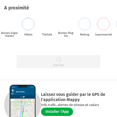
A proximité
Bornes Engie
Bornes Plug
Hôtels
TheFork
Parking
Supermarché
Vianeo
Inn
Laissez vous guider par le GPS de
l'application Mappy
Info trafic, alertes de vitesse et radars
Installer l'App