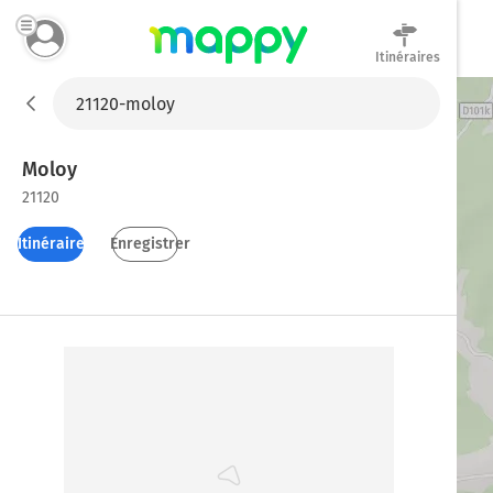
Itinéraires
Mappy
Moloy
21120
Itinéraires
Enregistrer