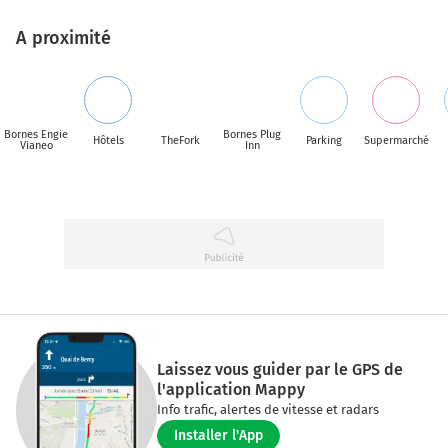
A proximité
Bornes Engie
Bornes Plug
Hôtels
TheFork
Parking
Supermarché
Vianeo
Inn
Laissez vous guider par le GPS de
l'application Mappy
Info trafic, alertes de vitesse et radars
Installer l'App