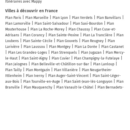
Itinéraires avec Mappy
Villes à découvrir en France
Plan Paris
Plan Marseille
Plan Lyon
Plan Verdets
Plan Banvillars
Plan Lamorville
Plan Saint-Salvadour
Plan Saxi-Bourdon
Plan
Mouterhouse
Plan La Roche-Morey
Plan Chaussy
Plan Cuse-et-
Adrisans
Plan Corancy
Plan Sainte-Pexine
Plan La Tranclière
Plan
Loubens
Plan Sainte-Cécile
Plan Gouvets
Plan Reugney
Plan
Larivière
Plan Laussou
Plan Montgey
Plan La Dorée
Plan Castanet
Plan Les Grandes-Loges
Plan Strenquels
Plan Jugazan
Plan Mercy-
le-Haut
Plan Saint-Aigny
Plan Cuvier
Plan Champigny-la-Futelaye
Plan Jalognes
Plan Belleville-et-Châtillon-sur-Bar
Plan Lanloup
Plan Tailly
Plan Montgazin
Plan Villanière
Plan Neugartheim-
Ittlenheim
Plan Iverny
Plan Auger-Saint-Vincent
Plan Saint-Léger-
aux-Bois
Plan Tourville-en-Auge
Plan Saint-Jean-lès-Longuyon
Plan
Branville
Plan Mauquenchy
Plan Vanault-le-Châtel
Plan Bernadets-
Debat
Plan Chamouillac
Plan Béchy
Plan Meulan-en-Yvelines
Plan
Beaumetz-lès-Loges
Plan Pommevic
Lieux à découvrir à Brélidy
Elle Décors
Le Camélia - Gîtes de France
Chambre d’hôte La Maison du
Bonheur - Gîtes de France
Traou Venec (Hikers on the storm) - Gîtes de
France
Le Champ du Dragon
Kerlotec
Ecole Synergie Naturopathie