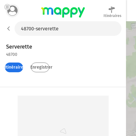
Itinéraires
Mappy
Serverette
48700
Itinéraires
Enregistrer