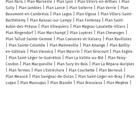
Plan Paris
Plan Marseille
Plan Lyon
Plan Villers-en-Arthies
Plan
Sully
Plan Jambles
Plan Lancé
Plan Solterre
Plan Verrie
Plan
Beaumont-en-Cambrésis
Plan Lagos
Plan Vigoux
Plan Villers-Saint-
Barthélemy
Plan Raissac-sur-Lampy
Plan Fontenay
Plan Saint-
Aubin-des-Préaux
Plan Villequiers
Plan Magnac-Lavalette-Villars
Plan Ringendorf
Plan Marchampt
Plan Luyères
Plan Cheveuges
Plan Tallud-Sainte-Gemme
Plan Coeuvres-et-Valsery
Plan Ravilloles
Plan Sainte-Colombe
Plan Mainneville
Plan Amange
Plan Batilly-
en-Gâtinais
Plan Vieuvicq
Plan Maurrin
Plan Xirocourt
Plan Engins
Plan Saint-Léger-le-Guérétois
Plan La Vallée-au-Blé
Plan Paisy-
Cosdon
Plan Macqueville
Plan Sury-ès-Bois
Plan La Répara-Auriples
Plan Termes
Plan L'Estréchure
Plan Courbette
Plan Berneuil
Plan Meaucé
Plan Savignac-de-Duras
Plan Saint-Léger-en-Bray
Plan
Lugan
Plan Massugas
Plan Blandin
Plan Bressieux
Plan Megève
Plan Simandres
Plan Brethel
Lieux à découvrir à Saint-Adjutory
Reflex'o'logie
Entreprise dudognon M
Vita'flore Naturopathe
Tuilerie
Lambert SAS
Mairie - Saint-Adjutory
Chambon ETS SAS
La Bellone
Église Saint-Maixent De Saint-Adjutory
Cimetière De Saint-Adjutory
Salle Leo Lagrange
Stade
Sotramo
Chambonnaud Verminière
Af
Informatique
Stade
Les Liliputiens
Comite D Animation de Saux
Raid Aventure De La Bellone
Dupont Pascal
Voisin Roger
Cap Kaizen