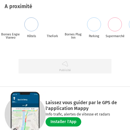
A proximité
Bornes Engie
Bornes Plug
Hôtels
TheFork
Parking
Supermarché
Vianeo
Inn
Laissez vous guider par le GPS de
l'application Mappy
Info trafic, alertes de vitesse et radars
Installer l'App