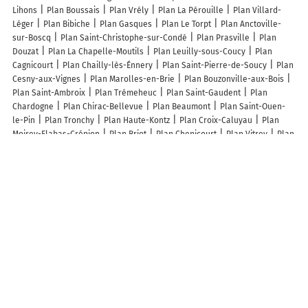
Lihons
Plan Boussais
Plan Vrély
Plan La Pérouille
Plan Villard-
Léger
Plan Bibiche
Plan Gasques
Plan Le Torpt
Plan Anctoville-
sur-Boscq
Plan Saint-Christophe-sur-Condé
Plan Prasville
Plan
Douzat
Plan La Chapelle-Moutils
Plan Leuilly-sous-Coucy
Plan
Cagnicourt
Plan Chailly-lès-Énnery
Plan Saint-Pierre-de-Soucy
Plan
Cesny-aux-Vignes
Plan Marolles-en-Brie
Plan Bouzonville-aux-Bois
Plan Saint-Ambroix
Plan Trémeheuc
Plan Saint-Gaudent
Plan
Chardogne
Plan Chirac-Bellevue
Plan Beaumont
Plan Saint-Ouen-
le-Pin
Plan Tronchy
Plan Haute-Kontz
Plan Croix-Caluyau
Plan
Moirey-Flabas-Crépion
Plan Briot
Plan Chenicourt
Plan Vitrey
Plan
La Petite-Marche
Plan Maupertuis
Plan Saint-Pathus
Plan Volnay
Plan La Couyère
Lieux à découvrir à Saint-Bonnet-de-Cray
Christine Sautron
Blerot Simon
DL-Assistance
Ferme du Tilleul
Église Saint-Bonnet-de-Cray
Cimetière De Saint-Bonnet-de-Cray
Église
Saint-Bonnet de Saint-Bonnet-de-Cray
Cimetière De Saint-Bonnet-De-
Cray
Plateau d'Eps
Terrain de Pétanque et Salle Polyvalente
Morin
Fruits
Godard Jean-Claude
Rajaud Maurice
Bonnard-perlin Mireille
Stade et salle polyvalente
Plateau d'EPS
Foyer Rural De St-Bonnet-
De-Cray
Eglise Saint-Gilles
Eglise Saint-Barthélémy
La Boite A
Musique
Has Been Blues Band - H.B.B.B. Pa
Broers Péter
Ct Souvenirs