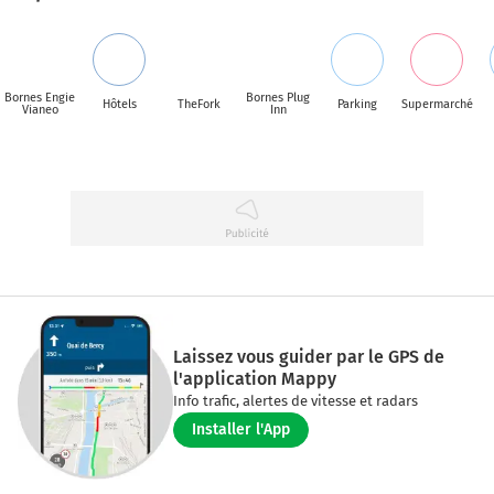
Bornes Engie
Bornes Plug
Hôtels
TheFork
Parking
Supermarché
Vianeo
Inn
Laissez vous guider par le GPS de
l'application Mappy
Info trafic, alertes de vitesse et radars
Installer l'App