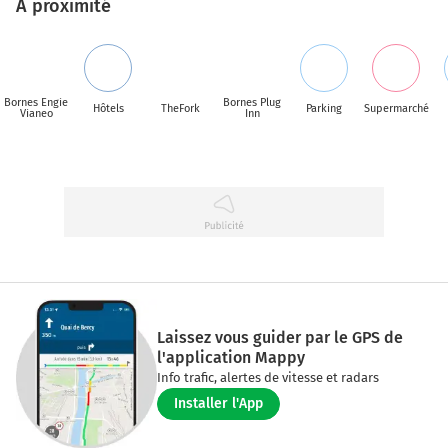
A proximité
Bornes Engie
Bornes Plug
Hôtels
TheFork
Parking
Supermarché
Vianeo
Inn
Laissez vous guider par le GPS de
l'application Mappy
Info trafic, alertes de vitesse et radars
Installer l'App