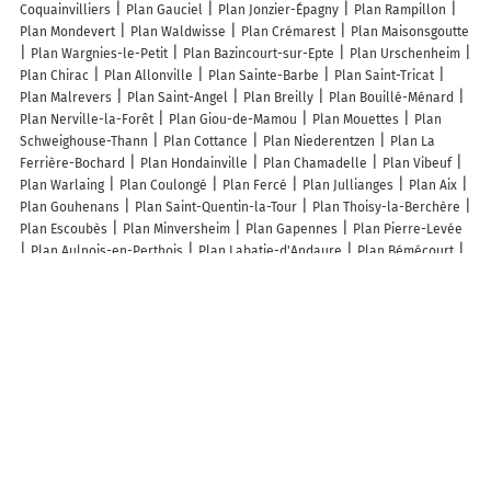
Coquainvilliers
Plan Gauciel
Plan Jonzier-Épagny
Plan Rampillon
Plan Mondevert
Plan Waldwisse
Plan Crémarest
Plan Maisonsgoutte
Plan Wargnies-le-Petit
Plan Bazincourt-sur-Epte
Plan Urschenheim
Plan Chirac
Plan Allonville
Plan Sainte-Barbe
Plan Saint-Tricat
Plan Malrevers
Plan Saint-Angel
Plan Breilly
Plan Bouillé-Ménard
Plan Nerville-la-Forêt
Plan Giou-de-Mamou
Plan Mouettes
Plan
Schweighouse-Thann
Plan Cottance
Plan Niederentzen
Plan La
Ferrière-Bochard
Plan Hondainville
Plan Chamadelle
Plan Vibeuf
Plan Warlaing
Plan Coulongé
Plan Fercé
Plan Jullianges
Plan Aix
Plan Gouhenans
Plan Saint-Quentin-la-Tour
Plan Thoisy-la-Berchère
Plan Escoubès
Plan Minversheim
Plan Gapennes
Plan Pierre-Levée
Plan Aulnois-en-Perthois
Plan Labatie-d'Andaure
Plan Bémécourt
Plan Dimont
Plan Contres
Plan Denicé
Plan Hannonville-sous-les-
Côtes
Lieux à découvrir à Elnes
Elnes'Taxi
Plumyoen Pascal
Mairie - Elnes
Entreprise Jacques
Delattre SARL
Comite des Fetes d'Elnes
Amandine Marguet
Webformation
Église Saint-Martin
Cimetière
Cimetière De Elnes
Terrain de Petanque
Terrain Multisports
Helene Huguet
les Enfants
d'Abord...
Terrain de Petanque
Javelot Club Elnois
Elnes Fait Que
Danser
Cercle D'Échecs Elnois Cdee
les Deglingos Tous Solidaires
Club des Anciens Reunis d'Elnes
Olivier
MP Menuiserie
Café Du