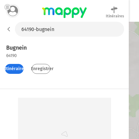
Itinéraires
Mappy
Bugnein
64190
Itinéraires
Enregistrer