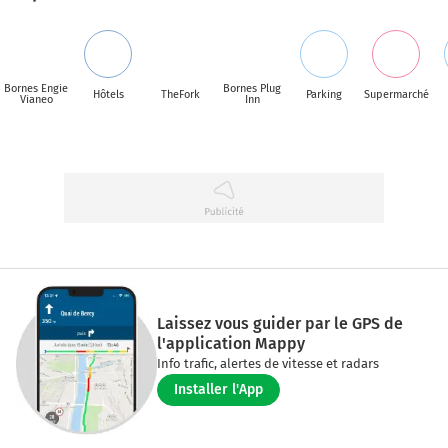
Bornes Engie
Bornes Plug
Hôtels
TheFork
Parking
Supermarché
Vianeo
Inn
Laissez vous guider par le GPS de
l'application Mappy
Info trafic, alertes de vitesse et radars
Installer l'App