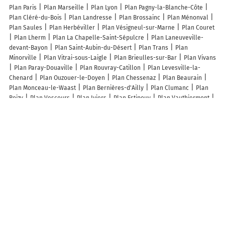
Plan Paris
Plan Marseille
Plan Lyon
Plan Pagny-la-Blanche-Côte
Plan Cléré-du-Bois
Plan Landresse
Plan Brossainc
Plan Ménonval
Plan Saules
Plan Herbéviller
Plan Vésigneul-sur-Marne
Plan Couret
Plan Lherm
Plan La Chapelle-Saint-Sépulcre
Plan Laneuveville-
devant-Bayon
Plan Saint-Aubin-du-Désert
Plan Trans
Plan
Minorville
Plan Vitrai-sous-Laigle
Plan Brieulles-sur-Bar
Plan Vivans
Plan Paray-Douaville
Plan Rouvray-Catillon
Plan Levesville-la-
Chenard
Plan Ouzouer-le-Doyen
Plan Chessenaz
Plan Beaurain
Plan Monceau-le-Waast
Plan Bernières-d'Ailly
Plan Clumanc
Plan
Roizy
Plan Vescours
Plan Iviers
Plan Estipouy
Plan Vauthiermont
Plan Lacour
Plan Flavigny
Plan Magny-en-Bessin
Plan Cubelles
Plan Gramont
Plan Présailles
Plan Louzes
Plan Villiers-Vineux
Plan Préchac
Plan Étevaux
Plan Maisonnisses
Plan Labeuville
Plan Gemaingoutte
Plan Montambert
Plan Lidrezing
Plan Hautot-sur-
Mer
Plan Le Brignon
Plan Neuvicq-le-Château
Lieux à découvrir à Mérillac
H.a.t.f
Breizh Dessouchage
Plak & White
Mairie - Mérillac
Ely Doc
et Co
Église Saint-Pierre
Cimetière De Mérillac
Terrain des Sports
Soquet Joseph
Breizlait EARL
Lincoln Norman
Jeux de Boules
Comite Des Fetes De Merillac
Club Des Aines - Amicale Merillacienne
Tardigrades - Maison Edition Alt
Soquet Isabelle
Angeoliver