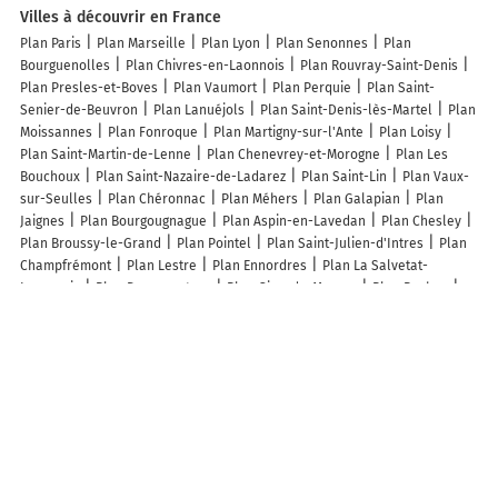
Villes à découvrir en France
Plan Paris
Plan Marseille
Plan Lyon
Plan Senonnes
Plan
Bourguenolles
Plan Chivres-en-Laonnois
Plan Rouvray-Saint-Denis
Plan Presles-et-Boves
Plan Vaumort
Plan Perquie
Plan Saint-
Senier-de-Beuvron
Plan Lanuéjols
Plan Saint-Denis-lès-Martel
Plan
Moissannes
Plan Fonroque
Plan Martigny-sur-l'Ante
Plan Loisy
Plan Saint-Martin-de-Lenne
Plan Chenevrey-et-Morogne
Plan Les
Bouchoux
Plan Saint-Nazaire-de-Ladarez
Plan Saint-Lin
Plan Vaux-
sur-Seulles
Plan Chéronnac
Plan Méhers
Plan Galapian
Plan
Jaignes
Plan Bourgougnague
Plan Aspin-en-Lavedan
Plan Chesley
Plan Broussy-le-Grand
Plan Pointel
Plan Saint-Julien-d'Intres
Plan
Champfrémont
Plan Lestre
Plan Ennordres
Plan La Salvetat-
Lauragais
Plan Durrenentzen
Plan Giou-de-Mamou
Plan Puchay
Plan Altviller
Plan La Forge
Plan Montferrand-du-Périgord
Plan
Vandenesse
Plan Sully-la-Chapelle
Plan Haulies
Plan Saint-André-
en-Vivarais
Plan Chille
Plan Piencourt
Plan Combiers
Plan Créot
Plan Valmont
Plan Champeaux
Lieux à découvrir à Pignols
Leblanc Pascal
Mairie - Pignols
Truntzer Lionel
Seguin Cyril
F.A.R
Travaux Divers 63
Léglise De Pignols
Cimetière de Pignols
Église
Sainte-Magdeleine de Pignols
Terrain de Petanque
Terrain Multisports