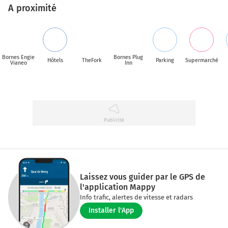
A proximité
Bornes Engie
Bornes Plug
Hôtels
TheFork
Parking
Supermarché
Vianeo
Inn
Laissez vous guider par le GPS de
l'application Mappy
Info trafic, alertes de vitesse et radars
Installer l'App