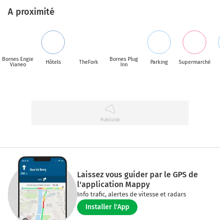
A proximité
Bornes Engie
Bornes Plug
Hôtels
TheFork
Parking
Supermarché
Vianeo
Inn
Laissez vous guider par le GPS de
l'application Mappy
Info trafic, alertes de vitesse et radars
Installer l'App