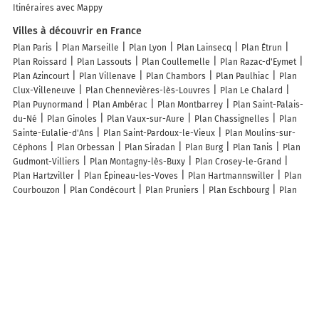
Itinéraires avec Mappy
Villes à découvrir en France
Plan Paris
Plan Marseille
Plan Lyon
Plan Lainsecq
Plan Étrun
Plan Roissard
Plan Lassouts
Plan Coullemelle
Plan Razac-d'Eymet
Plan Azincourt
Plan Villenave
Plan Chambors
Plan Paulhiac
Plan
Clux-Villeneuve
Plan Chennevières-lès-Louvres
Plan Le Chalard
Plan Puynormand
Plan Ambérac
Plan Montbarrey
Plan Saint-Palais-
du-Né
Plan Ginoles
Plan Vaux-sur-Aure
Plan Chassignelles
Plan
Sainte-Eulalie-d'Ans
Plan Saint-Pardoux-le-Vieux
Plan Moulins-sur-
Céphons
Plan Orbessan
Plan Siradan
Plan Burg
Plan Tanis
Plan
Gudmont-Villiers
Plan Montagny-lès-Buxy
Plan Crosey-le-Grand
Plan Hartzviller
Plan Épineau-les-Voves
Plan Hartmannswiller
Plan
Courbouzon
Plan Condécourt
Plan Pruniers
Plan Eschbourg
Plan
Villard-Saint-Sauveur
Plan Saint-Romain-d'Urfé
Plan Macé
Plan
Saint-Bonnet-Briance
Plan Dompierre
Plan Koestlach
Plan Saint-
André-de-Briouze
Plan Arbellara
Plan Grez-Neuville
Plan Saint-
Pouange
Lieux à découvrir à Saint-Arnoult
Renault Carole
EI Pauline B Décoration Agencement
Mairie - Saint-
Arnoult
Auberge Saint-Vincent
Église Saint-Arnoult
Pfarrkirche
Andrichsfurt
Cimetière De Saint-Arnoult
Moon Power
Volksschule