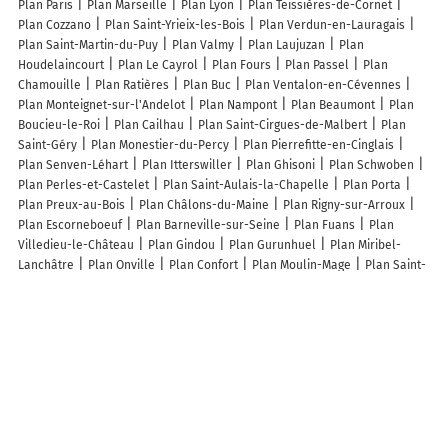
Plan Paris
Plan Marseille
Plan Lyon
Plan Teissières-de-Cornet
Plan Cozzano
Plan Saint-Yrieix-les-Bois
Plan Verdun-en-Lauragais
Plan Saint-Martin-du-Puy
Plan Valmy
Plan Laujuzan
Plan
Houdelaincourt
Plan Le Cayrol
Plan Fours
Plan Passel
Plan
Chamouille
Plan Ratières
Plan Buc
Plan Ventalon-en-Cévennes
Plan Monteignet-sur-l'Andelot
Plan Nampont
Plan Beaumont
Plan
Boucieu-le-Roi
Plan Cailhau
Plan Saint-Cirgues-de-Malbert
Plan
Saint-Géry
Plan Monestier-du-Percy
Plan Pierrefitte-en-Cinglais
Plan Senven-Léhart
Plan Itterswiller
Plan Ghisoni
Plan Schwoben
Plan Perles-et-Castelet
Plan Saint-Aulais-la-Chapelle
Plan Porta
Plan Preux-au-Bois
Plan Châlons-du-Maine
Plan Rigny-sur-Arroux
Plan Escorneboeuf
Plan Barneville-sur-Seine
Plan Fuans
Plan
Villedieu-le-Château
Plan Gindou
Plan Gurunhuel
Plan Miribel-
Lanchâtre
Plan Onville
Plan Confort
Plan Moulin-Mage
Plan Saint-
Félix-de-Sorgues
Plan Saint-Paul
Plan Saint-Jean-de-Nay
Plan
Gillancourt
Plan Château-Gaillard
Plan Pierrefitte-sur-Sauldre
Lieux à découvrir à La Tour-de-Sçay
Commerçants de La Tour-de-Sçay
M.J.D.M Marcel et Julien Duret
Maintenance
Ets Nicolet Samuel
La Patissiere
Banque Postale
Mairie - La Tour-de-Sçay
les Doux Doubs
Sellerie Equiliberty
Metallerie
Église Saints-Pierre-Et-Paul
Cimetière De La Tour-de-Sçay
Hárskút Községi Könyvtár
Magyar Posta Postapartner
Hárskúti Temető