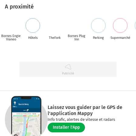
A proximité
Bornes Engie
Bornes Plug
Hôtels
TheFork
Parking
Supermarché
Vianeo
Inn
Laissez vous guider par le GPS de
l'application Mappy
Info trafic, alertes de vitesse et radars
Installer l'App