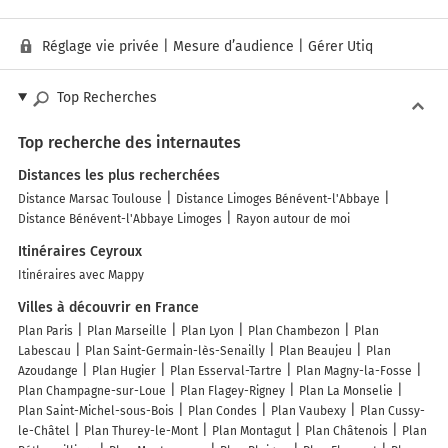
Réglage vie privée
|
Mesure d’audience
|
Gérer Utiq
Top Recherches
Top recherche des internautes
Distances les plus recherchées
Distance Marsac Toulouse
Distance Limoges Bénévent-l'Abbaye
Distance Bénévent-l'Abbaye Limoges
Rayon autour de moi
Itinéraires Ceyroux
Itinéraires avec Mappy
Villes à découvrir en France
Plan Paris
Plan Marseille
Plan Lyon
Plan Chambezon
Plan
Labescau
Plan Saint-Germain-lès-Senailly
Plan Beaujeu
Plan
Azoudange
Plan Hugier
Plan Esserval-Tartre
Plan Magny-la-Fosse
Plan Champagne-sur-Loue
Plan Flagey-Rigney
Plan La Monselie
Plan Saint-Michel-sous-Bois
Plan Condes
Plan Vaubexy
Plan Cussy-
le-Châtel
Plan Thurey-le-Mont
Plan Montagut
Plan Châtenois
Plan