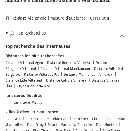
Aquitaine
Carte Lot-et-Garonne
Plan Doudrac
Réglage vie privée
|
Mesure d’audience
|
Gérer Utiq
Top Recherches
Top recherche des internautes
Distances les plus recherchées
Distance Villeréal Agen
Distance Bergerac Villeréal
Distance
Périgueux Villeréal
Distance Villeréal Monflanquin
Distance Villeréal
Bergerac
Distance Villeréal Pau
Distance Monflanquin Villeréal
Distance Lille Villeréal
Distance Cahors Villeréal
Distance Villeréal
Lille
Rayon autour de moi
Itinéraires Doudrac
Itinéraires avec Mappy
Villes à découvrir en France
Plan Paris
Plan Marseille
Plan Lyon
Plan Sury
Plan Plumont
Plan
Mazerolles
Plan Erloy
Plan Le Marais-la-Chapelle
Plan Montels
Plan Biefmorin
Plan Tharot
Plan Uzer
Plan Gruyères
Plan Saint-