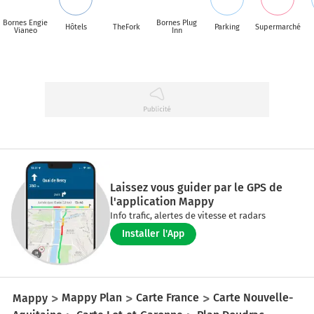
Bornes Engie
Bornes Plug
Hôtels
TheFork
Parking
Supermarché
Vianeo
Inn
Laissez vous guider par le GPS de
l'application Mappy
Info trafic, alertes de vitesse et radars
Installer l'App
Mappy
Mappy Plan
Carte France
Carte Nouvelle-