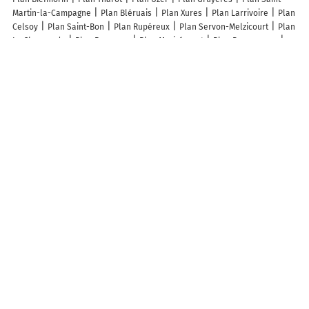
Martin-la-Campagne
Plan Bléruais
Plan Xures
Plan Larrivoire
Plan
Celsoy
Plan Saint-Bon
Plan Rupéreux
Plan Servon-Melzicourt
Plan
La Chaussade
Plan Rampoux
Plan Morizécourt
Plan Burgaronne
Plan Peyrun
Plan Jonval
Plan Bezange-la-Petite
Plan Vraignes-lès-
Hornoy
Plan Chamberaud
Plan Marcq
Plan Saint-Christophe-de-
Chaulieu
Plan Marquerie
Plan Bayencourt
Plan Lamenay-sur-Loire
Plan Saint-Laurent-du-Tencement
Plan Verseilles-le-Haut
Plan
Charnod
Plan Rochefort-sur-Brévon
Plan Rombly
Plan Romans-sur-
Isère
Plan Brétigny-sur-Orge
Plan Tonnerre
Plan Besné
Plan La
Chapelle-Heulin
Plan Cadolive
Plan Miraumont
Plan Montpitol
Plan Sercoeur
Lieux à découvrir à Doudrac
Mairie - Doudrac
Église Saint-Jean-Baptiste
Cimetière De Doudrac
Keur du Monde
A découvrir autour de Doudrac
Naresse
Saint-Vivien
Larche
Born
Info-trafic en France
Info trafic
Pistes cyclables en France