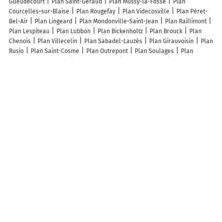
Gueudecourt
Plan Saint-Géraud
Plan Mussy-la-Fosse
Plan
Courcelles-sur-Blaise
Plan Rougefay
Plan Videcosville
Plan Péret-
Bel-Air
Plan Lingeard
Plan Mondonville-Saint-Jean
Plan Raillimont
Plan Lespiteau
Plan Lubbon
Plan Bickenholtz
Plan Brouck
Plan
Chenois
Plan Villecelin
Plan Sabadel-Lauzès
Plan Girauvoisin
Plan
Rusio
Plan Saint-Cosme
Plan Outrepont
Plan Soulages
Plan
Velloreille-lès-Choye
Plan Marquigny
Plan Hinsingen
Plan Montigny-
sur-Meuse
Plan Saint-Ferjeux
Plan Bazien
Plan Mory-Montcrux
Plan Avon
Plan Bussy-la-Pesle
Plan Breuil
Plan Étraye
Plan
Dommartin-la-Chaussée
Plan Fontaine-en-Dormois
Plan Roquelaure-
Saint-Aubin
Plan Lubécourt
Plan Mérignac
Plan Vandoeuvre-lès-
Nancy
Plan Bois-Guillaume
Plan Vidauban
Plan Bessières
Plan
Arreau
Plan Seyssel
Plan Cussac-Fort-Médoc
Plan Chéu
Plan
Rémy
Plan Ley
Lieux à découvrir à Saint-Séverin-sur-Boutonne
Mairie - Saint-Séverin-sur-Boutonne
Immo Réseau Patricia Vandebrouck
Mandataire Indépendant
Eglise Saint-Séverin
Cimetière De Saint-
Séverin-sur-Boutonne
A découvrir autour de Saint-Séverin-sur-Boutonne
Parançay
Tout-y-Faut
La Ville aux Moines
La Coudre
Breuilles
Ligueil
La Cavaterie