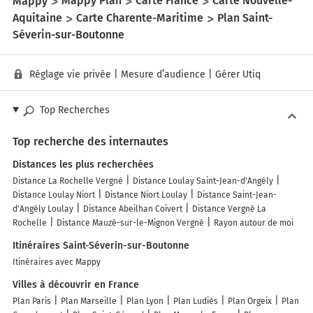
Mappy
Mappy Plan
Carte France
Carte Nouvelle-
Aquitaine
Carte Charente-Maritime
Plan Saint-
Séverin-sur-Boutonne
Réglage vie privée
|
Mesure d’audience
|
Gérer Utiq
Top Recherches
Top recherche des internautes
Distances les plus recherchées
Distance La Rochelle Vergné
Distance Loulay Saint-Jean-d'Angély
Distance Loulay Niort
Distance Niort Loulay
Distance Saint-Jean-
d'Angély Loulay
Distance Abeilhan Coivert
Distance Vergné La
Rochelle
Distance Mauzé-sur-le-Mignon Vergné
Rayon autour de moi
Itinéraires Saint-Séverin-sur-Boutonne
Itinéraires avec Mappy
Villes à découvrir en France
Plan Paris
Plan Marseille
Plan Lyon
Plan Ludiès
Plan Orgeix
Plan