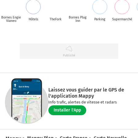
Bornes Engie
Bornes Plug
Hôtels
TheFork
Parking
Supermarché
Vianeo
Inn
Laissez vous guider par le GPS de
l'application Mappy
Info trafic, alertes de vitesse et radars
Installer l'App