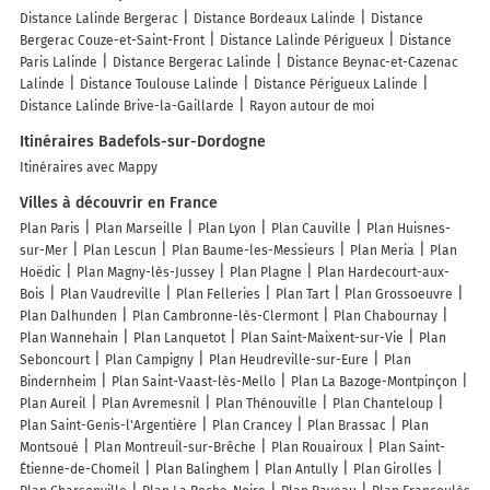
Distance Lalinde Bergerac
Distance Bordeaux Lalinde
Distance
Bergerac Couze-et-Saint-Front
Distance Lalinde Périgueux
Distance
Paris Lalinde
Distance Bergerac Lalinde
Distance Beynac-et-Cazenac
Lalinde
Distance Toulouse Lalinde
Distance Périgueux Lalinde
Distance Lalinde Brive-la-Gaillarde
Rayon autour de moi
Itinéraires Badefols-sur-Dordogne
Itinéraires avec Mappy
Villes à découvrir en France
Plan Paris
Plan Marseille
Plan Lyon
Plan Cauville
Plan Huisnes-
sur-Mer
Plan Lescun
Plan Baume-les-Messieurs
Plan Meria
Plan
Hoëdic
Plan Magny-lès-Jussey
Plan Plagne
Plan Hardecourt-aux-
Bois
Plan Vaudreville
Plan Felleries
Plan Tart
Plan Grossoeuvre
Plan Dalhunden
Plan Cambronne-lès-Clermont
Plan Chabournay
Plan Wannehain
Plan Lanquetot
Plan Saint-Maixent-sur-Vie
Plan
Seboncourt
Plan Campigny
Plan Heudreville-sur-Eure
Plan
Bindernheim
Plan Saint-Vaast-lès-Mello
Plan La Bazoge-Montpinçon
Plan Aureil
Plan Avremesnil
Plan Thénouville
Plan Chanteloup
Plan Saint-Genis-l'Argentière
Plan Crancey
Plan Brassac
Plan
Montsoué
Plan Montreuil-sur-Brêche
Plan Rouairoux
Plan Saint-
Étienne-de-Chomeil
Plan Balinghem
Plan Antully
Plan Girolles