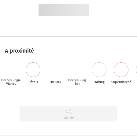
A proximité
Bornes Engie
Bornes Plug
Hôtels
TheFork
Parking
Supermarché
Vianeo
Inn