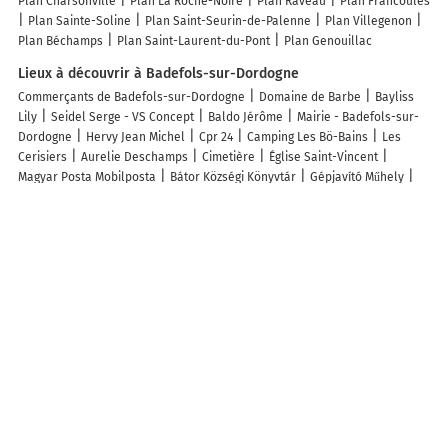
Plan Charsonville
Plan La Roche-Noire
Plan Raveau
Plan Francoulès
Plan Sainte-Soline
Plan Saint-Seurin-de-Palenne
Plan Villegenon
Plan Béchamps
Plan Saint-Laurent-du-Pont
Plan Genouillac
Lieux à découvrir à Badefols-sur-Dordogne
Commerçants de Badefols-sur-Dordogne
Domaine de Barbe
Bayliss
Lily
Seidel Serge - VS Concept
Baldo Jérôme
Mairie - Badefols-sur-
Dordogne
Hervy Jean Michel
Cpr 24
Camping Les Bö-Bains
Les
Cerisiers
Aurelie Deschamps
Cimetière
Église Saint-Vincent
Magyar Posta Mobilposta
Bátor Községi Könyvtár
Gépjavító Műhely
Általános Iskola
Cimetière De Badefols-sur-Dordogne
Bátori Temető
Court de Tennis
Impressions Dambreville
Salle des Fetes
Rêv'Quad
Comite Des Fetes Et Des Loisirs De Badefols
Amis Voix
Vitrac Corinne
Ldbc
Amélie Lepetit
le Cantou
Les lieux populaires à Badefols-sur-Dordogne
Logis-Hôtel Côté-Rivage
Camping Les Bö-Bains ****
Mobil-home
climatisé - 6 pers. - API-1-52-2803
Le Sizel
Camping maeva Escapades
Les Bö-Bains
Riverside Retreat
La périgourdine
Chalet 6 pers avec
Terrasse à Badefols-sur-Dordogne - API-1-52-584
Mobil home 6 pers,
terrasse, vue rivière - API-1-52-734
Confortable Mobil Home 6 pers avec
Terrasse - API-1-52-704
Chalet 2 Chambres avec Terrasse à Badefols-
sur-Dordogne - API-1-52-604
Chalet 6 pers. sans cuisine avec terrasse -