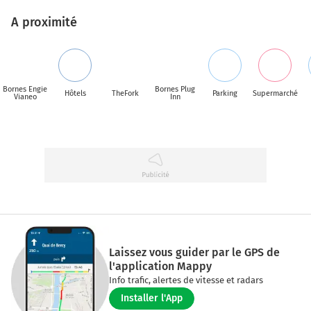
A proximité
Bornes Engie
Bornes Plug
Hôtels
TheFork
Parking
Supermarché
Vianeo
Inn
Laissez vous guider par le GPS de
l'application Mappy
Info trafic, alertes de vitesse et radars
Installer l'App