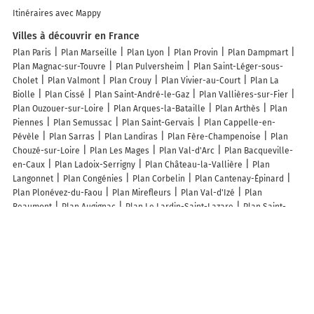
Itinéraires avec Mappy
Villes à découvrir en France
Plan Paris
Plan Marseille
Plan Lyon
Plan Provin
Plan Dampmart
Plan Magnac-sur-Touvre
Plan Pulversheim
Plan Saint-Léger-sous-
Cholet
Plan Valmont
Plan Crouy
Plan Vivier-au-Court
Plan La
Biolle
Plan Cissé
Plan Saint-André-le-Gaz
Plan Vallières-sur-Fier
Plan Ouzouer-sur-Loire
Plan Arques-la-Bataille
Plan Arthès
Plan
Piennes
Plan Semussac
Plan Saint-Gervais
Plan Cappelle-en-
Pévèle
Plan Sarras
Plan Landiras
Plan Fère-Champenoise
Plan
Chouzé-sur-Loire
Plan Les Mages
Plan Val-d'Arc
Plan Bacqueville-
en-Caux
Plan Ladoix-Serrigny
Plan Château-la-Vallière
Plan
Langonnet
Plan Congénies
Plan Corbelin
Plan Cantenay-Épinard
Plan Plonévez-du-Faou
Plan Mirefleurs
Plan Val-d'Izé
Plan
Beaumont
Plan Augignac
Plan Le Lardin-Saint-Lazare
Plan Saint-
Pierre-de-Boeuf
Plan Moisdon-la-Rivière
Plan Dampierre-sur-Salon
Plan Seissan
Plan Crots
Plan Réguisheim
Plan Saint-Armel
Plan
Thorigné-d'Anjou
Plan Talasani
Plan Nassigny
Plan Le Pin
Plan
Saint-Laurent-du-Maroni
Lieux à découvrir à Grand-Charmont
Commerçants de Grand-Charmont
Leo
Depexpress
Storage24 -