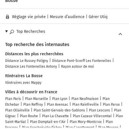
Bosse
Réglage vie privée
|
Mesure d’audience
|
Gérer Utiq
Top Recherches
Top recherche des internautes
Distances les plus recherchées
Distance Le Russey Poligny
Distance Pont-Scorff Les Fontenelles
Distance Les Fontenelles Antony
Rayon autour de moi
Itinéraires La Bosse
Itinéraires avec Mappy
Villes à découvrir en France
Plan Paris
Plan Marseille
Plan Lyon
Plan Neufmaison
Plan
Etchebar
Plan Reffroy
Plan Avensac
Plan Rainfreville
Plan Parux
Plan Ollainville
Plan Saint-Gervais-des-Sablons
Plan Lescuns
Plan
Gignac
Plan Rouhe
Plan La Chavatte
Plan Cazaux-Villecomtal
Plan
Saint-Martial
Plan Domptail-en-l'Air
Plan Mory-Montcrux
Plan
Fresnoy
Plan Grosbois-lès-Tichey
Plan Canettemont
Plan Mouron