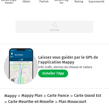
Bornes Engie
Bornes Plug
Hôtels
TheFork
Parking
Supermarché
Vianeo
Inn
Laissez vous guider par le GPS de
l'application Mappy
Info trafic, alertes de vitesse et radars
Installer l'App
Mappy
Mappy Plan
Carte France
Carte Grand Est
Carte Meurthe-et-Moselle
Plan Mouacourt