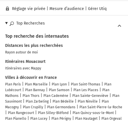
Réglage vie privée
|
Mesure d’audience
|
Gérer Utiq
Top Recherches
Top recherche des internautes
Distances les plus recherchées
Rayon autour de moi
Itinéraires Mouacourt
Itinéraires avec Mappy
Villes à découvrir en France
Plan Paris
Plan Marseille
Plan Lyon
Plan Saint-Thomas
Plan
Lubécourt
Plan Bannay
Plan Samson
Plan Les Places
Plan
Mathons
Plan Thors
Plan Cademène
Plan Sainte-Geneviève
Plan
Sauvimont
Plan Zarbeling
Plan Bédeille
Plan Ninville
Plan
Macogny
Plan Crupilly
Plan Germondans
Plan Saint-Pierre-la-Roche
Plan Rangecourt
Plan Silley-Bléfond
Plan Quincy-sous-le-Mont
Plan Pianello
Plan Lucey
Plan Périgny
Plan Hautaget
Plan Orgeval
Plan La Rochette-du-Buis
Plan Tailly
Plan Pomy
Plan Sommancourt