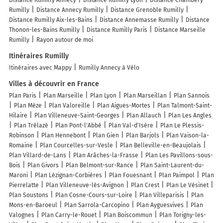
Rumilly
Distance Annecy Rumilly
Distance Grenoble Rumilly
Distance Rumilly Aix-les-Bains
Distance Annemasse Rumilly
Distance
Thonon-les-Bains Rumilly
Distance Rumilly Paris
Distance Marseille
Rumilly
Rayon autour de moi
Itinéraires Rumilly
Itinéraires avec Mappy
Rumilly Annecy à Vélo
Villes à découvrir en France
Plan Paris
Plan Marseille
Plan Lyon
Plan Marseillan
Plan Sannois
Plan Mèze
Plan Valoreille
Plan Aigues-Mortes
Plan Talmont-Saint-
Hilaire
Plan Villeneuve-Saint-Georges
Plan Allauch
Plan Les Angles
Plan Trélazé
Plan Pont-l'Abbé
Plan Val-d'Isère
Plan Le Plessis-
Robinson
Plan Hennebont
Plan Gien
Plan Barjols
Plan Vaison-la-
Romaine
Plan Courcelles-sur-Vesle
Plan Belleville-en-Beaujolais
Plan Villard-de-Lans
Plan Arâches-la-Frasse
Plan Les Pavillons-sous-
Bois
Plan Givors
Plan Belmont-sur-Rance
Plan Saint-Laurent-du-
Maroni
Plan Lézignan-Corbières
Plan Fouesnant
Plan Paimpol
Plan
Pierrelatte
Plan Villeneuve-lès-Avignon
Plan Crest
Plan Le Vésinet
Plan Soustons
Plan Cosne-Cours-sur-Loire
Plan Villeparisis
Plan
Mons-en-Baroeul
Plan Sarrola-Carcopino
Plan Ayguesvives
Plan
Valognes
Plan Carry-le-Rouet
Plan Boiscommun
Plan Torigny-les-