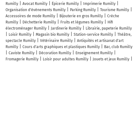
Rumilly
Avocat Rumilly
Épicerie Rumilly
Imprimerie Rumilly
Organisation d'événements Rumilly
Parking Rumilly
Tourisme Rumilly
Accessoires de mode Rumilly
Bijouterie en gros Rumilly
Crèche
Rumilly
Déchetterie Rumilly
Fruits et légumes Rumilly
Hifi
électroménager Rumilly
Jardinerie Rumilly
Librairie, papeterie Rumilly
Loisir Rumilly
Magasin bio Rumilly
Station-service Rumilly
Théâtre,
spectacle Rumilly
Vétérinaire Rumilly
Antiquités et artisanat d'art
Rumilly
Cours d'arts graphiques et plastiques Rumilly
Bar, club Rumilly
Caviste Rumilly
Décoration Rumilly
Enseignement Rumilly
Fromagerie Rumilly
Loisir pour adultes Rumilly
Jouets et jeux Rumilly
Musée Rumilly
Parfumerie Rumilly
Pressing Rumilly
Téléphonie et
internet Rumilly
Textile Rumilly
Vêtements enfant Rumilly
Lieux à découvrir à Rumilly
Commerçants de Rumilly
Amélie Auray
Vulliet Automobile
Gaillard
Cécile
Boulangerie de Marie Blachère
Société Albanaise De Gestion
Immobilière
Jean Lain Mobilités
McDonald's
Hominal Sarl
Sable
D'Orient
Aqua'Sanit 74
All'eau Plombier
Alfa3a - Résidence Sociale
Gaston Rebuffat
Fleurs Et Jardins du Cheran
D.P Froid
Jerome Cellier
Sti Vtc
Norisko
Alexandre Poncet
Chez Riz
Le Kiosque à Pizzas
Frédéric Nagy
Restaurant Happy Diner
Structure Coiffure Ms
Peugeot
Rumilly Autobernard
Euromaster Albanais Auto - Rumilly
Alti
Plomberie EURL
Bricomarché
Bernard Granger Serge
Plomberie JMC