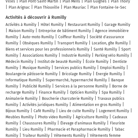
Villes
Plan Pont-Saint-Martin
Plan Mens
Plan Guignes
Plan Thoiry
Plan Arignac
Plan Thiouville
Plan Mauriac
Plan Fontaine-le-Sec
Activités à découvrir à Rumilly
Activités à Rumilly
Hôtel Rumilly
Restaurant Rumilly
Garage Rumilly
Maison Rumilly
Entreprise de bâtiment Rumilly
Agence immobilière
Rumilly
Auto-moto Rumilly
Coiffeur Rumilly
Société d'assurance
Rumilly
Obsèques Rumilly
Transport Rumilly
Location, gîte Rumilly
Biens et services pour les professionnels Rumilly
Santé Rumilly
Sport
Rumilly
Associations Rumilly
Industrie Rumilly
Parking vélo Rumilly
Médecin Rumilly
Institut de beauté Rumilly
École Rumilly
Dentiste
Rumilly
Musique Rumilly
Services publics Rumilly
Emploi Rumilly
Boulangerie pâtisserie Rumilly
Bricolage Rumilly
Énergie Rumilly
Informatique Rumilly
Supermarché, hypermarché Rumilly
Banque
Rumilly
Publicité Rumilly
Services à la personne Rumilly
Borne de
recharge Rumilly
Finance Rumilly
Opticien Rumilly
Spa Rumilly
Animalerie Rumilly
Boucherie charcuterie Rumilly
Travaux publics
Rumilly
Activités juridiques Rumilly
Alimentation en gros Rumilly
Bijoux Rumilly
Café Rumilly
Lieu de culte Rumilly
Logement Rumilly
Meubles Rumilly
Photo video Rumilly
Agriculture Rumilly
Cadeaux
Rumilly
Chaussures Rumilly
Élevage d'animaux Rumilly
Fleuriste
Rumilly
Lieu Rumilly
Pharmacie et Parapharmacie Rumilly
Tabac
Rumilly
Traiteur Rumilly
Vêtements Rumilly
Vêtements femme