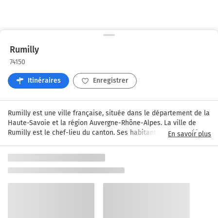
Rumilly
74150
Itinéraires
Enregistrer
Rumilly est une ville française, située dans le département de la 
Haute-Savoie et la région Auvergne-Rhône-Alpes. La ville de 
Rumilly est le chef-lieu du canton. Ses habitants sont appelés 
En savoir plus
les Rumilliens et les Rumilliennes. La commune s'étend sur 16,9 
km² et compte 14 836 habitants depuis le dernier recensement 
de la population. La « balouria » est une fête organisée à 
Rumilly tous les premiers samedis d'octobre. Elle célèbre les 
métiers anciens (vannier, maréchal-ferrant, scieur de 
long, sabotier, affûteur, etc.) et les produits du terroir 
(boudin, beignet, bidoyon, matafan,beurre de baratte, etc...).