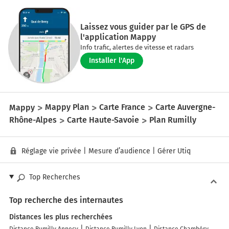
Laissez vous guider par le GPS de
l'application Mappy
Info trafic, alertes de vitesse et radars
Installer l'App
Mappy
Mappy Plan
Carte France
Carte Auvergne-
Rhône-Alpes
Carte Haute-Savoie
Plan Rumilly
Réglage vie privée
|
Mesure d’audience
|
Gérer Utiq
Top Recherches
Top recherche des internautes
Distances les plus recherchées
Distance Rumilly Annecy
Distance Rumilly Lyon
Distance Chambéry